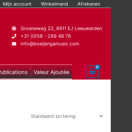
Mijn account
Winkelmand
Afrekenen
Groeneweg 22, 8911 EJ Leeuwarden
+31 (0)58 - 289 48 76
info@boeijengamusic.com
ublications
Valeur Ajoutée