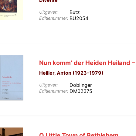
Butz
Uitgever:
BU2054
Editienummer:
Nun komm’ der Heiden Heiland – 
Heiller, Anton (1923-1979)
Doblinger
Uitgever:
DM02375
Editienummer:
O Little Town of Bethlehem