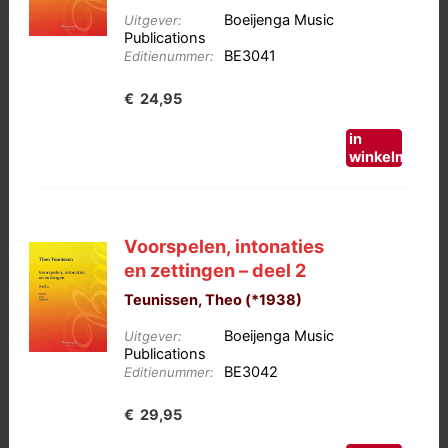
Boeijenga Music
Uitgever:
Publications
BE3041
Editienummer:
€
24,95
in
winkelmand
Voorspelen, intonaties
en zettingen – deel 2
Teunissen, Theo (*1938)
Boeijenga Music
Uitgever:
Publications
BE3042
Editienummer:
€
29,95