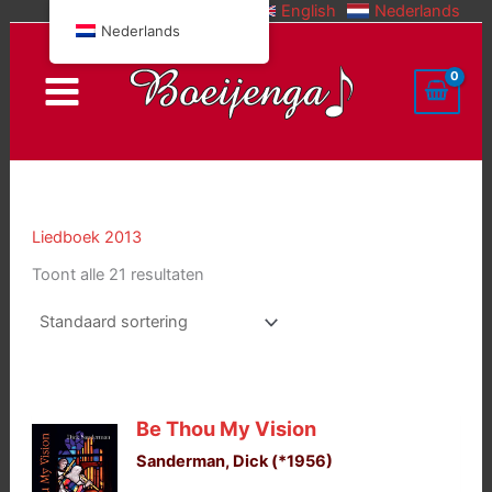
English
Nederlands
Doorgaan
Nederlands
naar
inhoud
Liedboek 2013
Toont alle 21 resultaten
Be Thou My Vision
Sanderman, Dick (*1956)