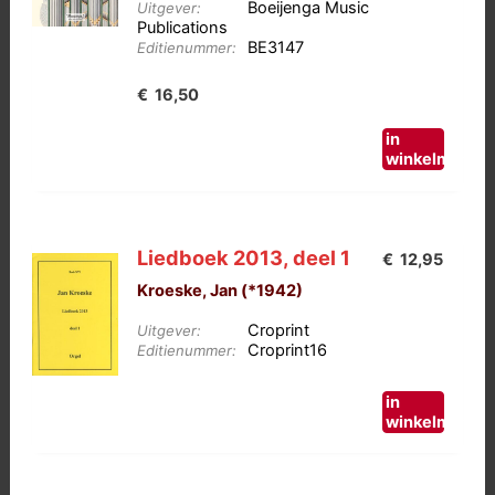
Boeijenga Music
Uitgever:
Publications
BE3147
Editienummer:
€
16,50
in
winkelmand
Liedboek 2013, deel 1
€
12,95
Kroeske, Jan (*1942)
Croprint
Uitgever:
Croprint16
Editienummer:
in
winkelmand