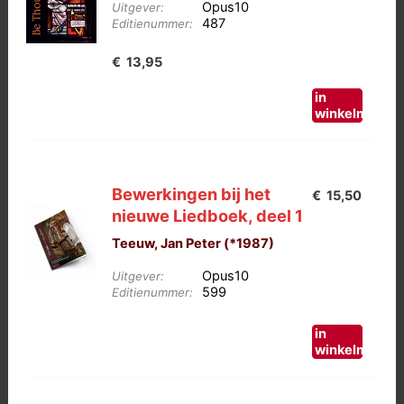
Opus10
Uitgever:
487
Editienummer:
€
13,95
in
winkelmand
Bewerkingen bij het
€
15,50
nieuwe Liedboek, deel 1
Teeuw, Jan Peter (*1987)
Opus10
Uitgever:
599
Editienummer:
in
winkelmand