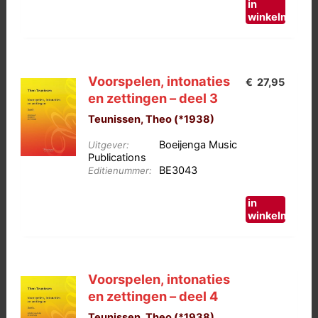
in
winkelmand
Voorspelen, intonaties
€
27,95
en zettingen – deel 3
Teunissen, Theo (*1938)
Boeijenga Music
Uitgever:
Publications
BE3043
Editienummer:
in
winkelmand
Voorspelen, intonaties
en zettingen – deel 4
Teunissen, Theo (*1938)