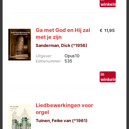
winkelmand
Ga met God en Hij zal
€
11,95
met je zijn
Sanderman, Dick (*1956)
Opus10
Uitgever:
535
Editienummer:
in
winkelmand
Liedbewerkingen voor
orgel
Tuinen, Feike van (*1961)