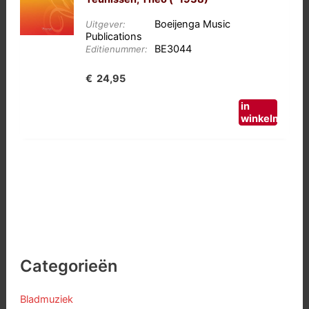
Boeijenga Music
Uitgever:
Publications
BE3044
Editienummer:
€
24,95
in
winkelmand
Categorieën
Bladmuziek