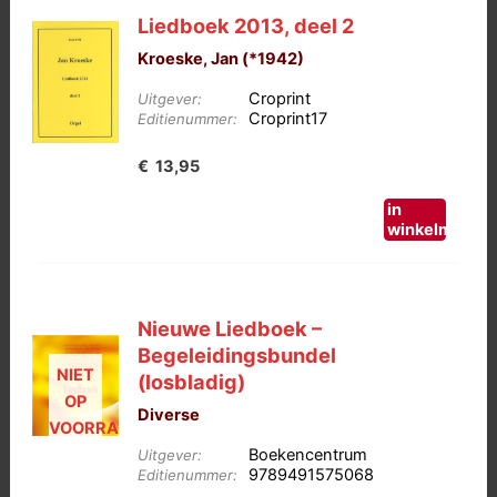
Liedboek 2013, deel 2
Kroeske, Jan (*1942)
Croprint
Uitgever:
Croprint17
Editienummer:
€
13,95
in
winkelmand
Nieuwe Liedboek –
Begeleidingsbundel
NIET
(losbladig)
OP
Diverse
VOORRAAD
Boekencentrum
Uitgever:
9789491575068
Editienummer: