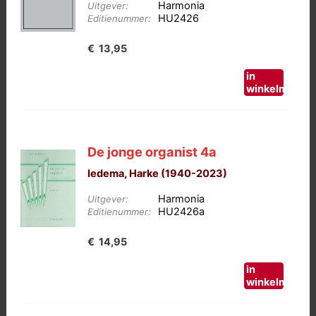
Harmonia
Uitgever:
HU2426
Editienummer:
€
13,95
in
winkelmand
De jonge organist 4a
Iedema, Harke (1940-2023)
Harmonia
Uitgever:
HU2426a
Editienummer:
€
14,95
in
winkelmand