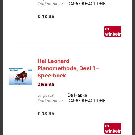
0495-99-401 DHE
Editienummer:
€
18,95
in
winkelmand
Hal Leonard
Pianomethode, Deel 1 –
Speelboek
Diverse
De Haske
Uitgever:
0496-99-401 DHE
Editienummer:
€
18,95
in
winkelmand