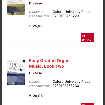
Diverse
Oxford University Press
Uitgever:
9780193758223
Editienummer:
€
25,95
in
winkelmand
Easy Graded Organ
Music, Book Two
Diverse
Oxford University Press
Uitgever:
9780193758230
Editienummer:
€
29,95