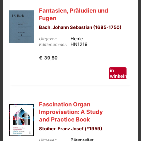
Fantasien, Präludien und
Fugen
Bach, Johann Sebastian (1685-1750)
Henle
Uitgever:
HN1219
Editienummer:
€
39,50
in
winkelmand
Fascination Organ
Improvisation: A Study
and Practice Book
Stoiber, Franz Josef (*1959)
Bärenreiter
Uitgever: