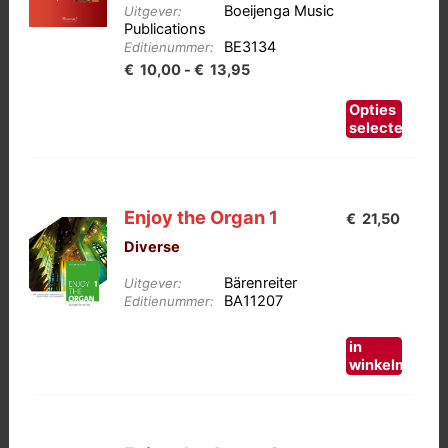
Boeijenga Music
Uitgever:
Publications
BE3134
Editienummer:
Prijsklasse:
€
10,00
-
€
13,95
€10,00
Dit
Opties
tot
product
selecteren
heeft
€13,95
meerdere
variaties.
Enjoy the Organ 1
€
21,50
Deze
Diverse
optie
kan
Bärenreiter
Uitgever:
gekozen
BA11207
Editienummer:
worden
op
in
winkelmand
de
productpagina