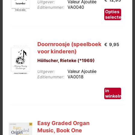
Valeur Ajoutée
Uitgever:
VA0040
Editienummer:
€9,95
Dit
Opties
tot
product
selecteren
heeft
€12,9
meerdere
variaties.
Doornroosje (speelboek
€
9,95
Deze
voor kinderen)
optie
Höllscher, Rieteke (*1969)
kan
gekozen
Valeur Ajoutée
Uitgever:
worden
VA0018
Editienummer:
op
de
in
winkelmand
productpagina
Easy Graded Organ
Music, Book One