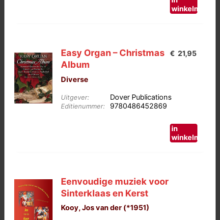
in
winkelmand
Easy Organ – Christmas
€
21,95
Album
Diverse
Dover Publications
Uitgever:
9780486452869
Editienummer:
in
winkelmand
Eenvoudige muziek voor
Sinterklaas en Kerst
Kooy, Jos van der (*1951)