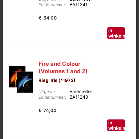
BA11241
Editienummer:
€
54,00
in
winkelmand
Fire and Colour
(Volumes 1 and 2)
Rieg, Iris (*1972)
Bärenreiter
Uitgever:
BA11240
Editienummer:
€
74,00
in
winkelmand