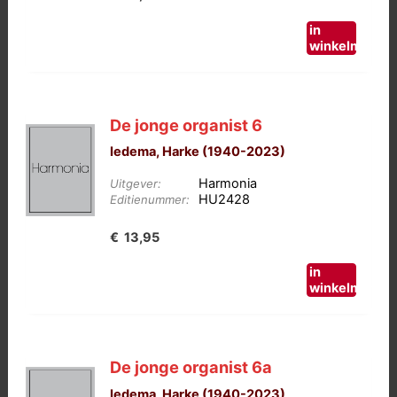
in
winkelmand
De jonge organist 6
Iedema, Harke (1940-2023)
Harmonia
Uitgever:
HU2428
Editienummer:
€
13,95
in
winkelmand
De jonge organist 6a
Iedema, Harke (1940-2023)