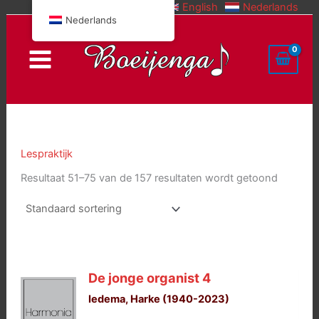
English
Nederlands
Doorgaan
Nederlands
naar
inhoud
Lespraktijk
Resultaat 51–75 van de 157 resultaten wordt getoond
De jonge organist 4
Iedema, Harke (1940-2023)