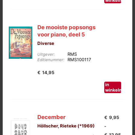
winkelmand
De mooiste popsongs
voor piano, deel 5
Diverse
RMS
Uitgever:
RMS100117
Editienummer:
€
14,95
in
winkelmand
December
€
9,95
Höllscher, Rieteke (*1969)
-
Prijskl
€
12,95