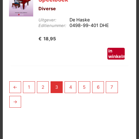
Diverse
De Haske
Uitgever:
0498-99-401 DHE
Editienummer:
€
18,95
in
winkelmand
←
1
2
3
4
5
6
7
→