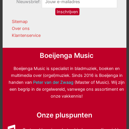
Nieuwsbrief:
Sitemap
Over ons
Klantenservice
Boeijenga Music
Boeijenga Music is specialist in bladmuziek, boeken en
multimedia over (orgel)muziek. Sinds 2016 is Boeijenga in
handen van
Peter van der Zwaag
(Master of Music). Wij zijn
een begrip in de orgelwereld, vanwege ons assortiment en
onze vakkennis!
Onze pluspunten