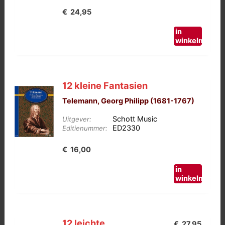
€
24,95
in
winkelmand
12 kleine Fantasien
Telemann, Georg Philipp (1681-1767)
Schott Music
Uitgever:
ED2330
Editienummer:
€
16,00
in
winkelmand
12 leichte
€
27,95