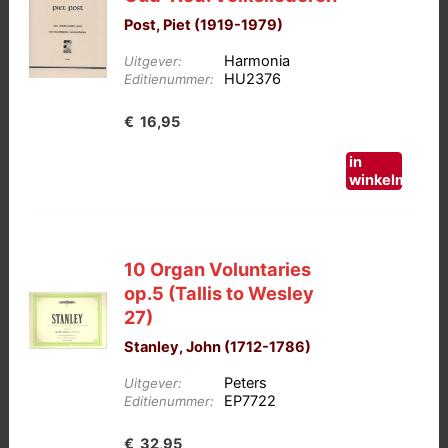
Post, Piet (1919-1979)
Harmonia
Uitgever:
HU2376
Editienummer:
€
16,95
in
winkelmand
10 Organ Voluntaries
op.5 (Tallis to Wesley
27)
Stanley, John (1712-1786)
Peters
Uitgever:
EP7722
Editienummer:
€
32,95