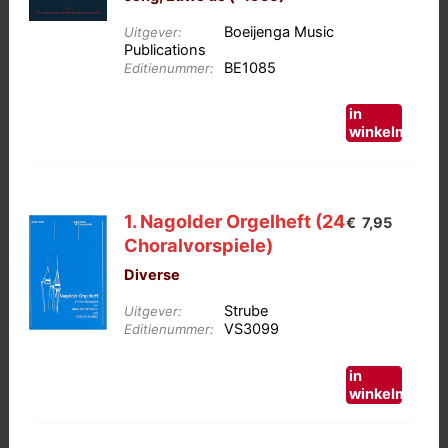
Boeijenga Music
Uitgever:
Publications
BE1085
Editienummer:
in
winkelmand
1. Nagolder Orgelheft (24
€
7,95
Choralvorspiele)
Diverse
Strube
Uitgever:
VS3099
Editienummer:
in
winkelmand