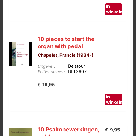
in
winkelmand
10 pieces to start the
organ with pedal
Chapelet, Francis (1934-)
Delatour
Uitgever:
DLT2907
Editienummer:
€
19,95
in
winkelmand
10 Psalmbewerkingen,
€
9,95