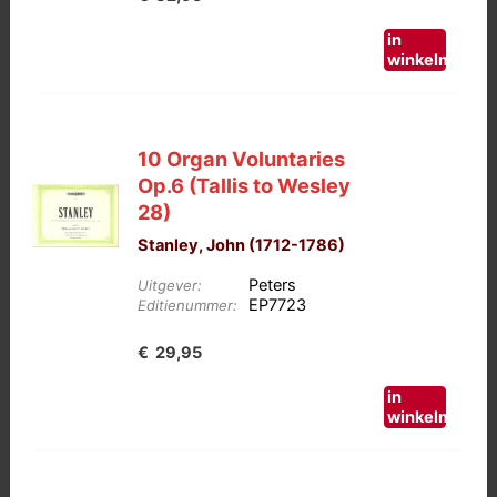
in
winkelmand
10 Organ Voluntaries
Op.6 (Tallis to Wesley
28)
Stanley, John (1712-1786)
Peters
Uitgever:
EP7723
Editienummer:
€
29,95
in
winkelmand