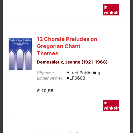
in
winkelmand
12 Chorale Preludes on
Gregorian Chant
Themes
Demessieux, Jeanne (1921-1968)
Alfred Publishing
Uitgever:
ALF0603
Editienummer:
€
10,95
in
winkelmand