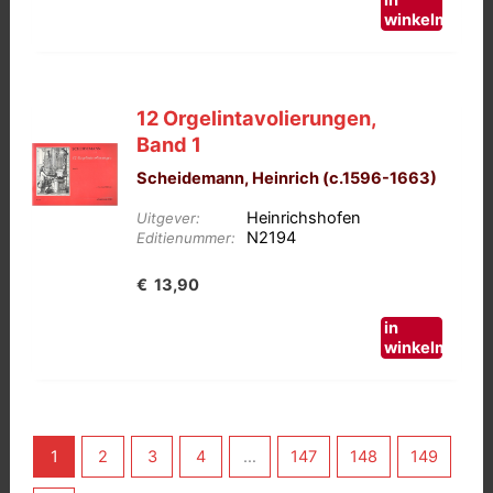
in
winkelmand
12 Orgelintavolierungen,
Band 1
Scheidemann, Heinrich (c.1596-1663)
Heinrichshofen
Uitgever:
N2194
Editienummer:
€
13,90
in
winkelmand
1
2
3
4
…
147
148
149