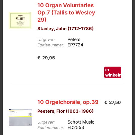
10 Organ Voluntaries
Op.7 (Tallis to Wesley
29)
Stanley, John (1712-1786)
Peters
Uitgever:
EP7724
Editienummer:
€
29,95
in
winkelmand
10 Orgelchoräle, op.39
€
27,50
Peeters, Flor (1903-1986)
Schott Music
Uitgever:
ED2553
Editienummer: