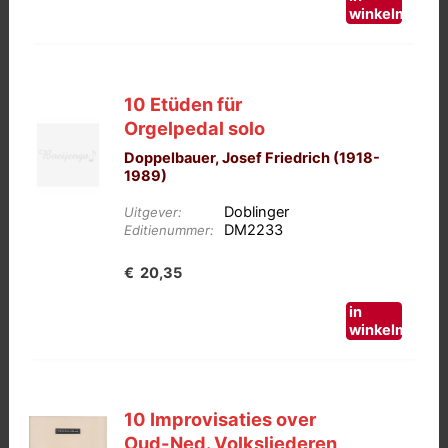
winkelmand
10 Etüden für
Orgelpedal solo
Doppelbauer, Josef Friedrich (1918-
1989)
Doblinger
Uitgever:
DM2233
Editienummer:
€
20,35
in
winkelmand
10 Improvisaties over
Oud-Ned. Volksliederen