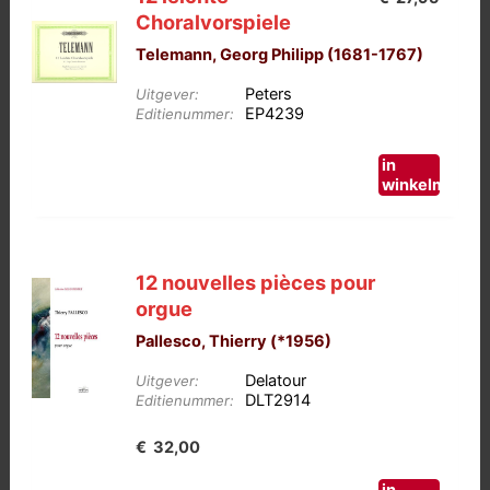
Choralvorspiele
Telemann, Georg Philipp (1681-1767)
Peters
Uitgever:
EP4239
Editienummer:
in
winkelmand
12 nouvelles pièces pour
orgue
Pallesco, Thierry (*1956)
Delatour
Uitgever:
DLT2914
Editienummer:
€
32,00