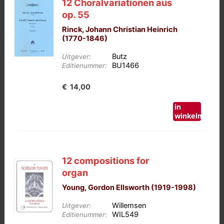
12 Choralvariationen aus
op. 55
Rinck, Johann Christian Heinrich
(1770-1846)
Butz
Uitgever:
BU1466
Editienummer:
€
14,00
in
winkelmand
12 compositions for
organ
Young, Gordon Ellsworth (1919-1998)
Willemsen
Uitgever:
WIL549
Editienummer: