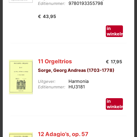
9780193355798
Editienummer:
€
43,95
in
winkelmand
11 Orgeltrios
€
17,95
Sorge, Georg Andreas (1703-1778)
Harmonia
Uitgever:
HU3181
Editienummer:
in
winkelmand
12 Adagio’s, op. 57