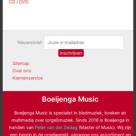
CD / DVD
Nieuwsbrief:
Sitemap
Over ons
Klantenservice
Boeijenga Music
Boeijenga Music is specialist in bladmuziek, boeken en
multimedia over (orgel)muziek. Sinds 2016 is Boeijenga in
handen van
Peter van der Zwaag
(Master of Music). Wij zijn
een begrip in de orgelwereld, vanwege ons assortiment en