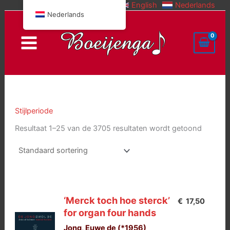
English
Nederlands
Doorgaan
Nederlands
naar
inhoud
Stijlperiode
Resultaat 1–25 van de 3705 resultaten wordt getoond
‘Merck toch hoe sterck’
€
17,50
for organ four hands
Jong, Euwe de (*1956)