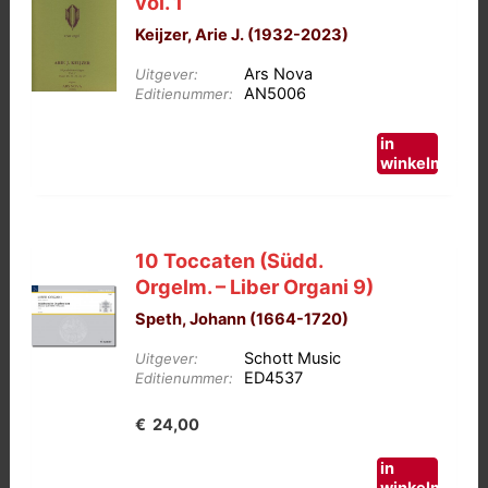
vol. 1
Keijzer, Arie J. (1932-2023)
Ars Nova
Uitgever:
AN5006
Editienummer:
in
winkelmand
10 Toccaten (Südd.
Orgelm. – Liber Organi 9)
Speth, Johann (1664-1720)
Schott Music
Uitgever:
ED4537
Editienummer:
€
24,00
in
winkelmand