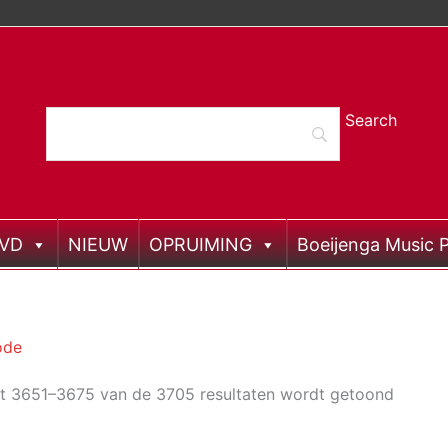
DVD
NIEUW
OPRUIMING
Boeijenga Music P
iode
at 3651–3675 van de 3705 resultaten wordt getoond