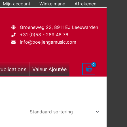
Mijn account
Winkelmand
Afrekenen
Groeneweg 22, 8911 EJ Leeuwarden
+31 (0)58 - 289 48 76
info@boeijengamusic.com
ublications
Valeur Ajoutée