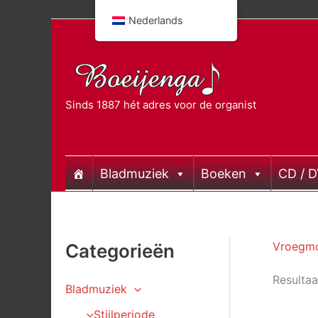
Doorgaan
Nederlands
naar
inhoud
Sinds 1887 hét adres voor de organist
Bladmuziek
Boeken
CD / 
Vroegm
Categorieën
Resultaa
Bladmuziek
Stijlperiode