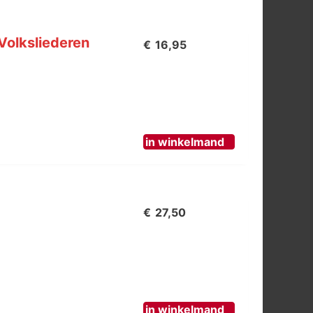
Volksliederen
€
16,95
in winkelmand
€
27,50
in winkelmand