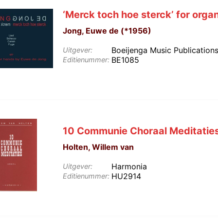
‘Merck toch hoe sterck’ for orga
Jong, Euwe de (*1956)
Boeijenga Music Publication
Uitgever:
BE1085
Editienummer:
10 Communie Choraal Meditatie
Holten, Willem van
Harmonia
Uitgever:
HU2914
Editienummer: