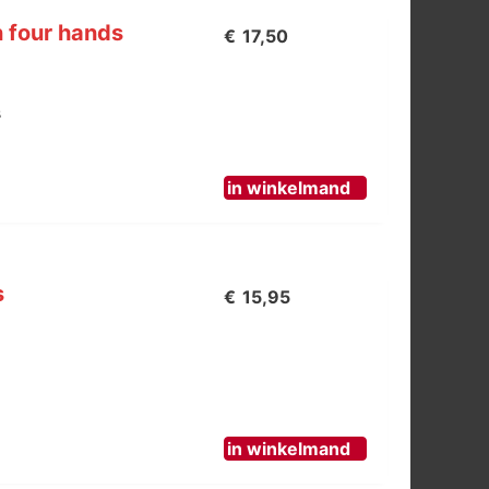
n four hands
€
17,50
s
in winkelmand
s
€
15,95
in winkelmand