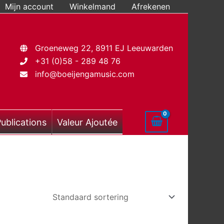
Mijn account
Winkelmand
Afrekenen
Groeneweg 22, 8911 EJ Leeuwarden
+31 (0)58 - 289 48 76
info@boeijengamusic.com
ublications
Valeur Ajoutée