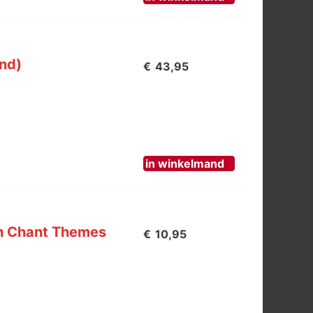
und)
€
43,95
in winkelmand
an Chant Themes
€
10,95