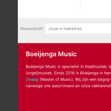
Nieuwsbrief:
Boeijenga Music
Boeijenga Music is specialist in bladmuziek,
(orgel)muziek. Sinds 2016 is Boeijenga in h
Zwaag
(Master of Music). Wij zijn een begrip
vanwege ons assortiment en onze vakkennis!