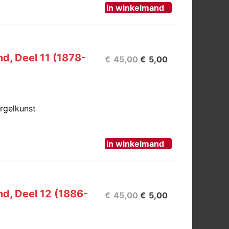
in winkelmand
nd, Deel 11 (1878-
Oorspronkelijke
Huidige
€
45,00
€
5,00
prijs
prijs
was:
is:
€45,00.
€5,00.
Orgelkunst
in winkelmand
nd, Deel 12 (1886-
Oorspronkelijke
Huidige
€
45,00
€
5,00
prijs
prijs
was:
is: