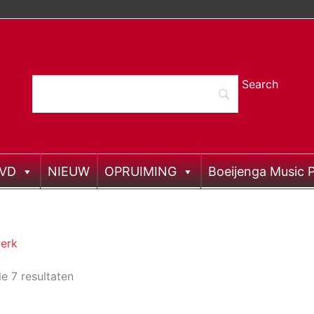
DVD
NIEUW
OPRUIMING
Boeijenga Music P
erk
le 7 resultaten