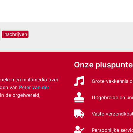
Onze pluspunt
 boeken en multimedia over
Grote vakkennis o
anden van
Peter van der
 in de orgelwereld,
Uitgebreide en uni
Vaste verzendkost
Persoonlijke servi