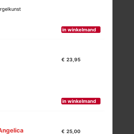
€45,00.
€5,00.
Orgelkunst
in winkelmand
€
23,95
in winkelmand
Angelica
€
25,00