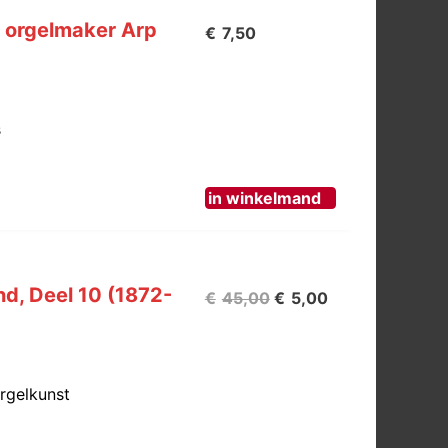
e orgelmaker Arp
€
7,50
s
in winkelmand
nd, Deel 10 (1872-
Oorspronkelijke
Huidige
€
45,00
€
5,00
prijs
prijs
was:
is:
€45,00.
€5,00.
Orgelkunst