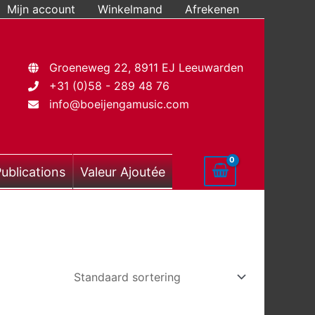
Mijn account
Winkelmand
Afrekenen
Groeneweg 22, 8911 EJ Leeuwarden
+31 (0)58 - 289 48 76
info@boeijengamusic.com
ublications
Valeur Ajoutée