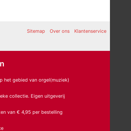
Sitemap
Over ons
Klantenservice
en
p het gebied van orgel(muziek)
eke collectie. Eigen uitgeverij
en van € 4,95 per bestelling
ce