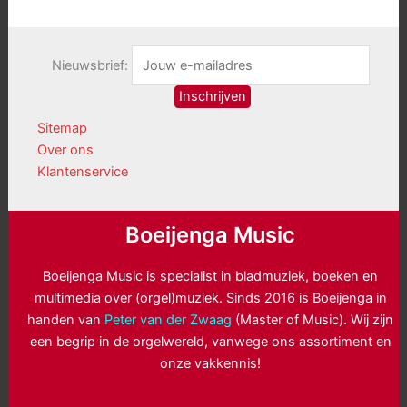
Nieuwsbrief:
Sitemap
Over ons
Klantenservice
Boeijenga Music
Boeijenga Music is specialist in bladmuziek, boeken en
multimedia over (orgel)muziek. Sinds 2016 is Boeijenga in
handen van
Peter van der Zwaag
(Master of Music). Wij zijn
een begrip in de orgelwereld, vanwege ons assortiment en
onze vakkennis!