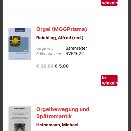
winkelmand
Orgel (MGGPrisma)
Reichling, Alfred (red.)
Bärenreiter
Uitgever:
BVK1622
Editienummer:
Oorspronkelijke
Huidige
€
20,00
€
5,00
prijs
prijs
in
was:
is:
winkelmand
€20,00.
€5,00.
Orgelbewegung und
Spätromantik
Heinemann, Michael