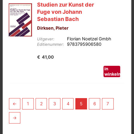
Studien zur Kunst der
Fuge von Johann
Sebastian Bach
Dirksen, Pieter
Florian Noetzel Gmbh
Uitgever:
9783795906580
Editienummer:
€
41,00
in
winkelmand
←
1
2
3
4
5
6
7
→