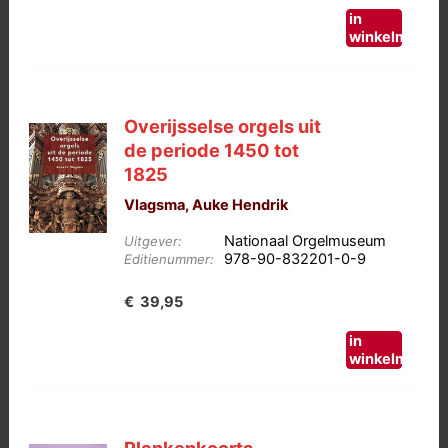
in
winkelmand
Overijsselse orgels uit
de periode 1450 tot
1825
Vlagsma, Auke Hendrik
Nationaal Orgelmuseum
Uitgever:
978-90-832201-0-9
Editienummer:
€
39,95
in
winkelmand