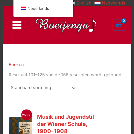
English
Nederlands
Doorgaan
Nederlands
naar
inhoud
Boeken
Resultaat 101–125 van de 156 resultaten wordt getoond
Actie!
Musik und Jugendstil
der Wiener Schule,
1900-1908