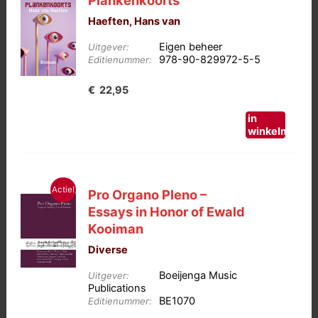
Plankenkoorts
Haeften, Hans van
Eigen beheer
Uitgever:
978-90-829972-5-5
Editienummer:
€
22,95
in
winkelmand
Actie!
Pro Organo Pleno –
Essays in Honor of Ewald
Kooiman
Diverse
Boeijenga Music
Uitgever:
Publications
BE1070
Editienummer: