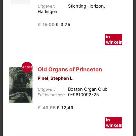
Stichting Horizon,
Uitgever:
Harlingen
Oorspronkelijke
Huidige
€
15,00
€
3,75
prijs
prijs
in
was:
is:
winkelmand
€15,00.
€3,75.
Actie!
Old Organs of Princeton
Pinel, Stephen L.
Boston Organ Club
Uitgever:
0-9610092-25
Editienummer:
Oorspronkelijke
Huidige
€
49,95
€
12,49
prijs
prijs
in
was:
is:
winkelmand
€49,95.
€12,49.