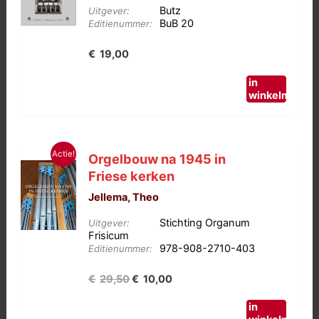
Butz
Uitgever:
BuB 20
Editienummer:
€
19,00
in
winkelmand
Actie!
Orgelbouw na 1945 in
Friese kerken
Jellema, Theo
Stichting Organum
Uitgever:
Frisicum
978-908-2710-403
Editienummer:
Oorspronkelijke
Huidige
€
29,50
€
10,00
prijs
prijs
in