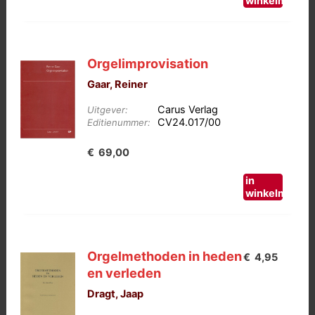
was:
is:
winkelmand
€29,50.
€10,00.
Orgelimprovisation
Gaar, Reiner
Carus Verlag
Uitgever:
CV24.017/00
Editienummer:
€
69,00
in
winkelmand
Orgelmethoden in heden
€
4,95
en verleden
Dragt, Jaap