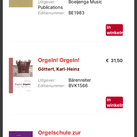
Boeijenga Music
Uitgever:
Publications
BE1983
Editienummer:
in
winkelmand
Orgeln! Orgeln!
€
31,50
Göttert, Karl-Heinz
Bärenreiter
Uitgever:
BVK1566
Editienummer:
in
winkelmand
Orgelschule zur