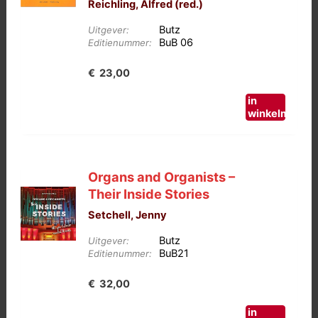
Reichling, Alfred (red.)
Butz
Uitgever:
BuB 06
Editienummer:
€
23,00
in
winkelmand
Organs and Organists –
Their Inside Stories
Setchell, Jenny
Butz
Uitgever:
BuB21
Editienummer:
€
32,00
in