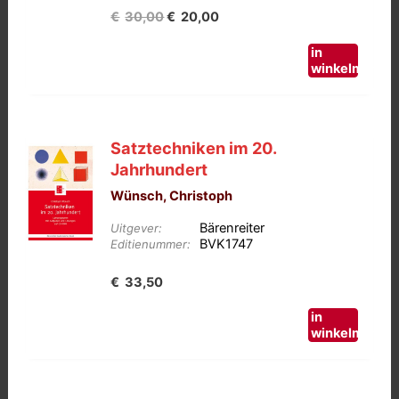
Oorspronkelijke
Huidige
€
30,00
€
20,00
prijs
prijs
in
was:
is:
winkelmand
€30,00.
€20,00.
Satztechniken im 20.
Jahrhundert
Wünsch, Christoph
Bärenreiter
Uitgever:
BVK1747
Editienummer:
€
33,50
in
winkelmand