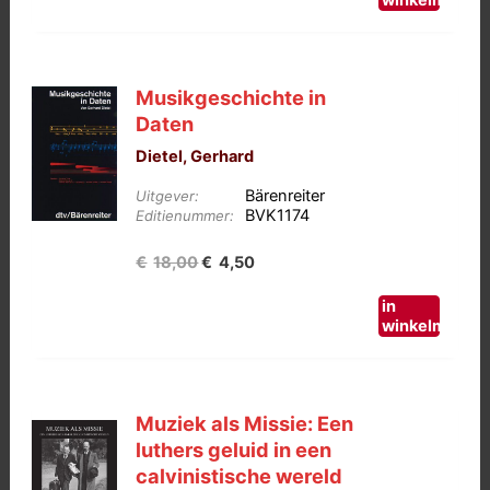
winkelmand
Musikgeschichte in
Daten
Dietel, Gerhard
Bärenreiter
Uitgever:
BVK1174
Editienummer:
Oorspronkelijke
Huidige
€
18,00
€
4,50
prijs
prijs
in
was:
is:
winkelmand
€18,00.
€4,50.
Muziek als Missie: Een
luthers geluid in een
calvinistische wereld