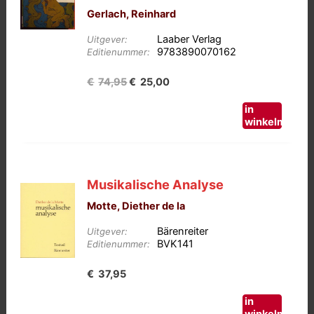
Gerlach, Reinhard
Laaber Verlag
Uitgever:
9783890070162
Editienummer:
Oorspronkelijke
Huidige
€
74,95
€
25,00
prijs
prijs
in
was:
is:
winkelmand
€74,95.
€25,00.
Musikalische Analyse
Motte, Diether de la
Bärenreiter
Uitgever:
BVK141
Editienummer:
€
37,95
in