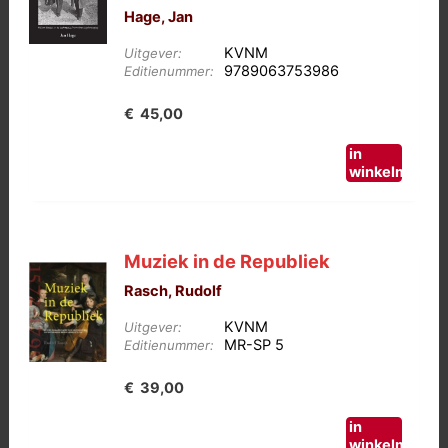
Hage, Jan
KVNM
Uitgever:
9789063753986
Editienummer:
€
45,00
in
winkelmand
Muziek in de Republiek
Rasch, Rudolf
KVNM
Uitgever:
MR-SP 5
Editienummer:
€
39,00
in
winkelmand