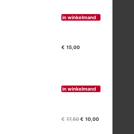
in winkelmand
€
15,00
in winkelmand
Oorspronkelijke
Huidige
€
17,50
€
10,00
prijs
prijs