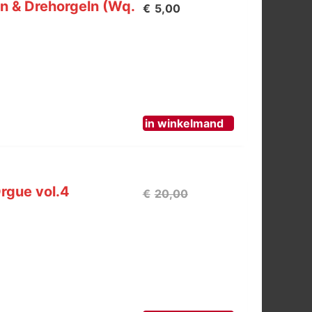
en & Drehorgeln (Wq.
€
5,00
in winkelmand
rgue vol.4
Oorspronkelijke
€
20,00
prijs
was:
€20,00.