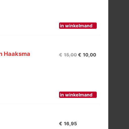
was:
is:
€17,50.
€10,00.
in winkelmand
an Haaksma
Oorspronkelijke
Huidige
€
15,00
€
10,00
prijs
prijs
was:
is:
€15,00.
€10,00.
in winkelmand
€
16,95