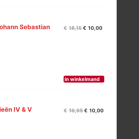
Johann Sebastian
Oorspronkelijke
Huidige
€
18,15
€
10,00
prijs
prijs
was:
is:
€18,15.
€10,00.
in winkelmand
ieën IV & V
Oorspronkelijke
Huidige
€
19,95
€
10,00
prijs
prijs
was:
is: