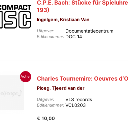
C.P.E. Bach: Stücke für Spieluhr
193)
Ingelgem, Kristiaan Van
Documentatiecentrum
Uitgever:
DOC 14
Editienummer:
Actie!
Charles Tournemire: Oeuvres d’O
Ploeg, Tjeerd van der
VLS records
Uitgever:
VCL0203
Editienummer:
Huidige
€
10,00
prijs