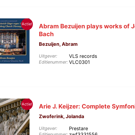
Actie!
Abram Bezuijen plays works of 
Bach
Bezuijen, Abram
VLS records
Uitgever:
VLC0301
Editienummer:
Actie!
Arie J. Keijzer: Complete Symfon
Zwoferink, Jolanda
Prestare
Uitgever:
zwf3331556
Editienummer: