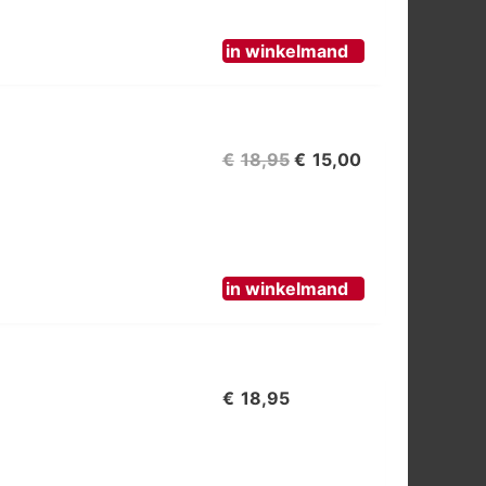
€19,95.
€10,00.
in winkelmand
Oorspronkelijke
Huidige
€
18,95
€
15,00
prijs
prijs
was:
is:
€18,95.
€15,00.
in winkelmand
€
18,95