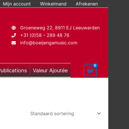
Mijn account
Winkelmand
Afrekenen
Groeneweg 22, 8911 EJ Leeuwarden
+31 (0)58 - 289 48 76
info@boeijengamusic.com
ublications
Valeur Ajoutée