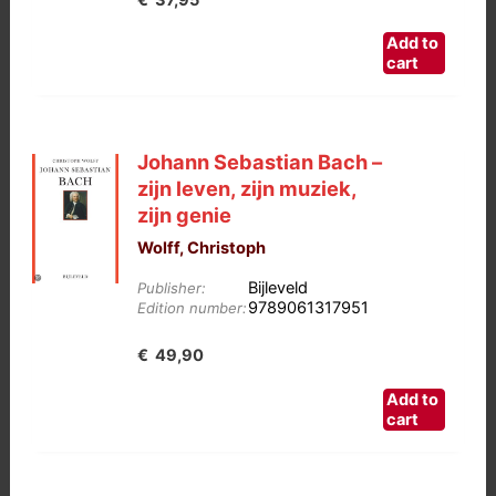
Add to
cart
Johann Sebastian Bach –
zijn leven, zijn muziek,
zijn genie
Wolff, Christoph
Bijleveld
Publisher:
9789061317951
Edition number:
€
49,90
Add to
cart