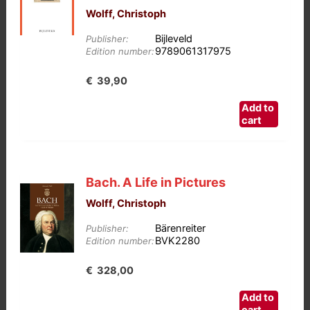
Wolff, Christoph
Bijleveld
Publisher:
9789061317975
Edition number:
€
39,90
Add to
cart
Bach. A Life in Pictures
Wolff, Christoph
Bärenreiter
Publisher:
BVK2280
Edition number:
€
328,00
Add to