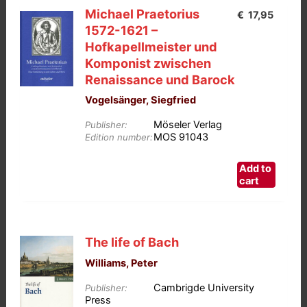
Michael Praetorius
€
17,95
1572-1621 –
Hofkapellmeister und
Komponist zwischen
Renaissance und Barock
Vogelsänger, Siegfried
Möseler Verlag
Publisher:
MOS 91043
Edition number:
Add to
cart
The life of Bach
Williams, Peter
Cambrigde University
Publisher:
Press