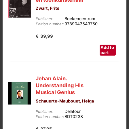
Zwart, Frits
Boekencentrum
Publisher:
9789043543750
Edition number:
€
39,99
Add to
cart
Jehan Alain.
Understanding His
Musical Genius
Schauerte-Maubouet, Helga
Delatour
Publisher:
BDT0238
Edition number:
€
37,95