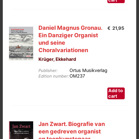
cart
Daniel Magnus Gronau.
€
21,95
Ein Danziger Organist
und seine
Choralvariationen
Krüger, Ekkehard
Ortus Musikverlag
Publisher:
OM237
Edition number:
Add to
cart
Jan Zwart. Biografie van
een gedreven organist
en toonkunstenaar