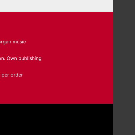
 organ music
on. Own publishing
 per order