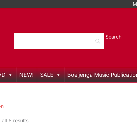
M
VD
NEW!
SALE
Boeijenga Music Publicatio
on
all 5 results