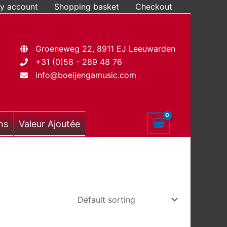
y account
Shopping basket
Checkout
Groeneweg 22, 8911 EJ Leeuwarden
+31 (0)58 - 289 48 76
info@boeijengamusic.com
ns
Valeur Ajoutée