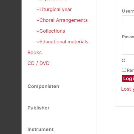
Liturgical year
Usern
Choral Arrangements
Collections
Pass
Educational materials
Books
CD / DVD
Re
Log 
Componisten
Lost 
Publisher
Instrument