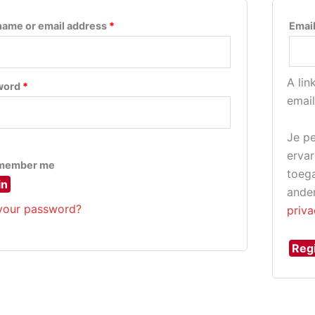
Required
ame or email address
*
Emai
A lin
Required
word
*
email
Je p
ervar
member me
toega
in
ande
your password?
priva
Reg