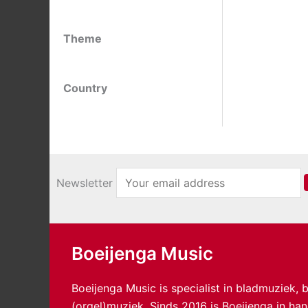
Theme
Country
Newsletter
Boeijenga Music
Boeijenga Music is specialist in bladmuziek,
(orgel)muziek. Sinds 2016 is Boeijenga in h