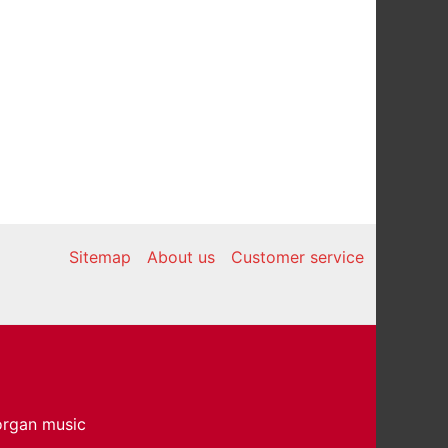
Sitemap
About us
Customer service
 organ music