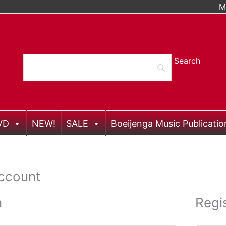
M
VD
NEW!
SALE
Boeijenga Music Publicatio
ccount
n
Regi