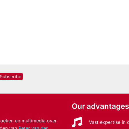
Our advantages
 boeken en multimedia over
Vast expertise in
anden van
Peter van der