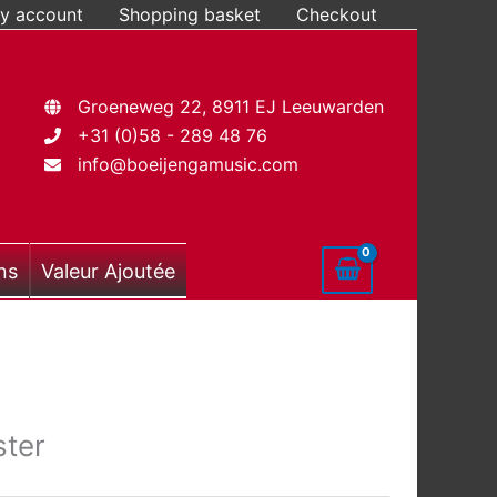
y account
Shopping basket
Checkout
Groeneweg 22, 8911 EJ Leeuwarden
+31 (0)58 - 289 48 76
info@boeijengamusic.com
ns
Valeur Ajoutée
ster