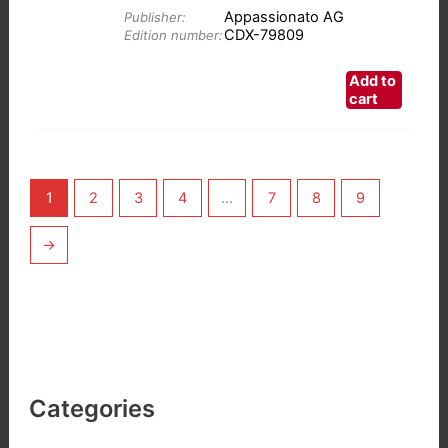
Appassionato AG
Publisher:
CDX-79809
Edition number:
Add to
cart
1
2
3
4
…
7
8
9
→
Categories