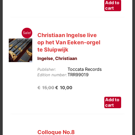
Add to
was:
is:
cart
€15,00.
€10,00.
Sale!
Christiaan Ingelse live
op het Van Eeken-orgel
te Sluipwijk
Ingelse, Christiaan
Toccata Records
Publisher:
TRR99019
Edition number:
Oorspronkelijke
Huidige
€
15,00
€
10,00
prijs
prijs
Add to
was:
is:
cart
€15,00.
€10,00.
Colloque No.8