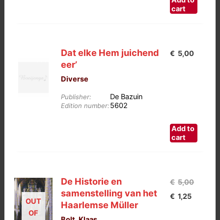
Add to
was:
is:
cart
€10,00.
€5,00.
Dat elke Hem juichend
€
5,00
eer’
Diverse
De Bazuin
Publisher:
5602
Edition number:
Add to
cart
De Historie en
Oorspro
€
5,00
samenstelling van het
Huidige
prijs
€
1,25
OUT
Haarlemse Müller
prijs
was:
OF
Bolt, Klaas