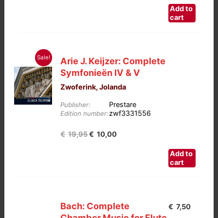
Add to
cart
Sale!
Arie J. Keijzer: Complete
Symfonieën IV & V
Zwoferink, Jolanda
Prestare
Publisher:
zwf3331556
Edition number:
Oorspronkelijke
Huidige
€
19,95
€
10,00
prijs
prijs
Add to
was:
is:
cart
€19,95.
€10,00.
Bach: Complete
€
7,50
Chamber Music for Flute