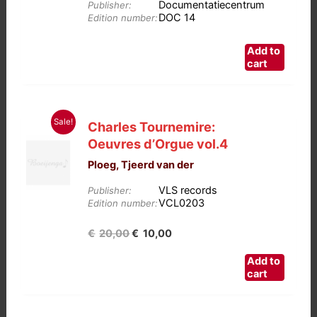
Documentatiecentrum
Publisher:
DOC 14
Edition number:
Add to
cart
Sale!
Charles Tournemire:
Oeuvres d’Orgue vol.4
Ploeg, Tjeerd van der
VLS records
Publisher:
VCL0203
Edition number:
Oorspronkelijke
Huidige
€
20,00
€
10,00
prijs
prijs
Add to
was:
is:
cart
€20,00.
€10,00.