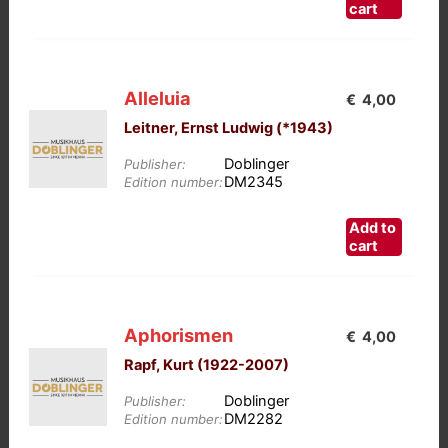
is:
cart
€10,00.
Alleluia
€
4,00
Leitner, Ernst Ludwig (*1943)
Doblinger
Publisher:
DM2345
Edition number:
Add to
cart
Aphorismen
€
4,00
Rapf, Kurt (1922-2007)
Doblinger
Publisher:
DM2282
Edition number: