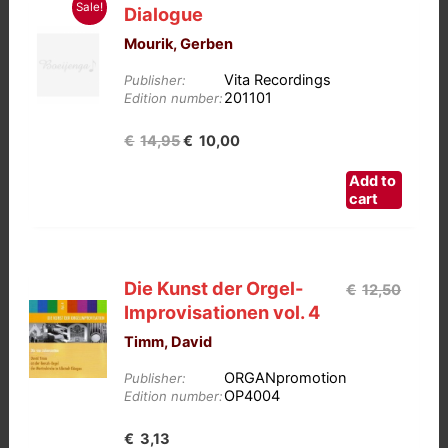
Sale!
Dialogue
Mourik, Gerben
Vita Recordings
Publisher:
201101
Edition number:
Oorspronkelijke
Huidige
€
14,95
€
10,00
prijs
prijs
Add to
was:
is:
cart
€14,95.
€10,00.
Die Kunst der Orgel-
€
12,50
Improvisationen vol. 4
Timm, David
ORGANpromotion
Publisher:
OP4004
Edition number:
Oorspronkelijke
Huidige
€
3,13