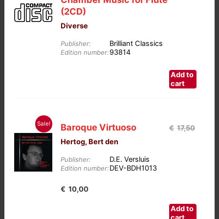
(2CD)
Diverse
Brilliant Classics
Publisher:
93814
Edition number:
Add to
cart
Sale!
Baroque Virtuoso
€
17,50
Hertog, Bert den
D.E. Versluis
Publisher:
DEV-BDH1013
Edition number:
Oorspronkelijke
Huidige
€
10,00
prijs
prijs
Add to
was:
is:
cart