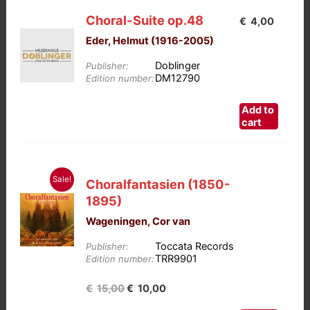
Choral-Suite op.48
€
4,00
Eder, Helmut (1916-2005)
Doblinger
Publisher:
DM12790
Edition number:
Add to
cart
Sale!
Choralfantasien (1850-
1895)
Wageningen, Cor van
Toccata Records
Publisher:
TRR9901
Edition number:
Oorspronkelijke
Huidige
€
15,00
€
10,00
prijs
prijs