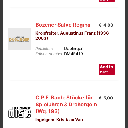
€17,50.
€10,00.
Bozener Salve Regina
€
4,00
Kropfreiter, Augustinus Franz (1936-
2003)
Doblinger
Publisher:
DM45419
Edition number:
Add to
cart
C.P.E. Bach: Stücke für
€
5,00
Spieluhren & Drehorgeln
(Wq. 193)
Ingelgem, Kristiaan Van