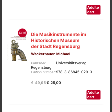
prijs
prijs
Add to
was:
is:
cart
€12,50.
€3,13.
Sale!
Die Musikinstrumente im
Historischen Museum
der Stadt Regensburg
Wackerbauer, Michael
Universitätsverlag
Publisher:
Regensburg
978-3-86845-029-3
Edition number:
Oorspronkelijke
Huidige
€
49,95
€
25,00
prijs
prijs
Add to
was:
is:
cart
€49,95.
€25,00.