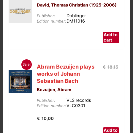
David, Thomas Christian (1925-2006)
Doblinger
Publisher:
DM11016
Edition number:
Add to
cart
Sale!
Abram Bezuijen plays
Oorspr
€
18,15
works of Johann
prijs
Sebastian Bach
was:
Bezuijen, Abram
€18,15.
VLS records
Publisher:
VLC0301
Edition number:
Huidige
€
10,00
prijs
Add to