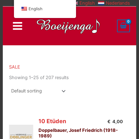
English
Nederlands
Skip
English
to
content
SALE
Showing 1–25 of 207 results
10 Etüden
€
4,00
Doppelbauer, Josef Friedrich (1918-
1989)