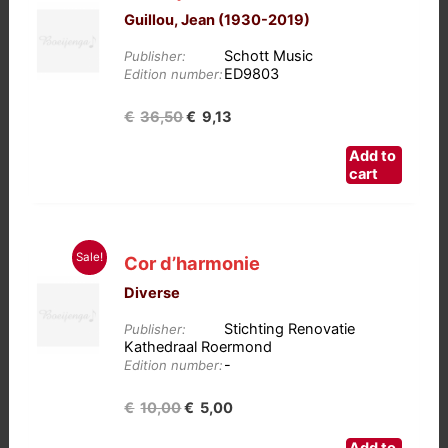
Guillou, Jean (1930-2019)
Schott Music
Publisher:
ED9803
Edition number:
Oorspronkelijke
Huidige
€
36,50
€
9,13
prijs
prijs
Add to
was:
is:
cart
€36,50.
€9,13.
Sale!
Cor d’harmonie
Diverse
Stichting Renovatie
Publisher:
Kathedraal Roermond
-
Edition number:
Oorspronkelijke
Huidige
€
10,00
€
5,00
prijs
prijs