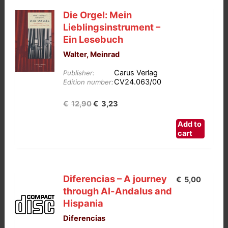
Die Orgel: Mein
Lieblingsinstrument –
Ein Lesebuch
Walter, Meinrad
Carus Verlag
Publisher:
CV24.063/00
Edition number:
Oorspronkelijke
Huidige
€
12,90
€
3,23
prijs
prijs
Add to
was:
is:
cart
€12,90.
€3,23.
Diferencias – A journey
€
5,00
through Al-Andalus and
Hispania
Diferencias