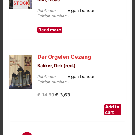
is:
€5,00.
STOCK
Eigen beheer
Publisher:
€1,25.
-
Edition number:
Read more
Der Orgelen Gezang
Bakker, Dirk (red.)
Eigen beheer
Publisher:
-
Edition number:
Oorspronkelijke
Huidige
€
14,50
€
3,63
prijs
prijs
Add to
was:
is:
cart
€14,50.
€3,63.