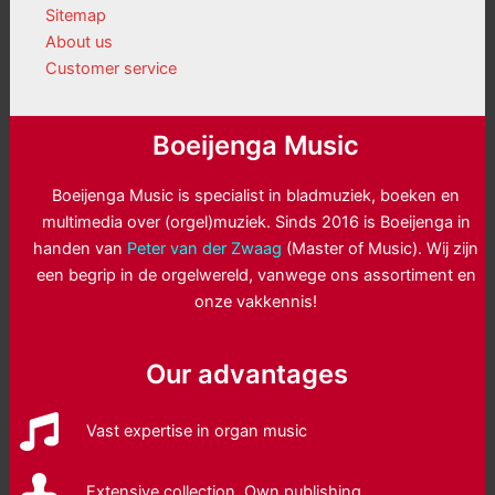
Sitemap
About us
Customer service
Boeijenga Music
Boeijenga Music is specialist in bladmuziek, boeken en
multimedia over (orgel)muziek. Sinds 2016 is Boeijenga in
handen van
Peter van der Zwaag
(Master of Music). Wij zijn
een begrip in de orgelwereld, vanwege ons assortiment en
onze vakkennis!
Our advantages
Vast expertise in organ music
Extensive collection. Own publishing