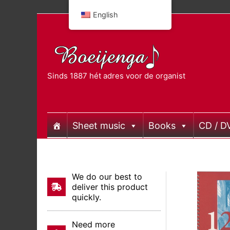
Skip
English
to
content
Sinds 1887 hét adres voor de organist
Sheet music
Books
CD / D
We do our best to
deliver this product
quickly.
Need more