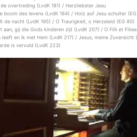
de overtreding (LvdK 181) / Herzliebster Jesu
e boom des levens (LvdK 184) / Holz auf Jesu schulter (EG
lt de nacht (LvdK 195) / O Traurigkeit, o Herzeleid (EG 80)
 aan, gij die Gods kinderen zijt (LvdK 207) / O Filii et Filiae
s leeft en ik met Hem (LvdK 217) / Jesus, meine Zuversicht
arde is vervuld (LvdK 223)