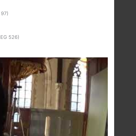
 97)
 (EG 526)