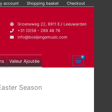
y account
Shopping basket
Checkout
Groeneweg 22, 8911 EJ Leeuwarden
+31 (0)58 - 289 48 76
info@boeijengamusic.com
ns
Valeur Ajoutée
 Easter Season