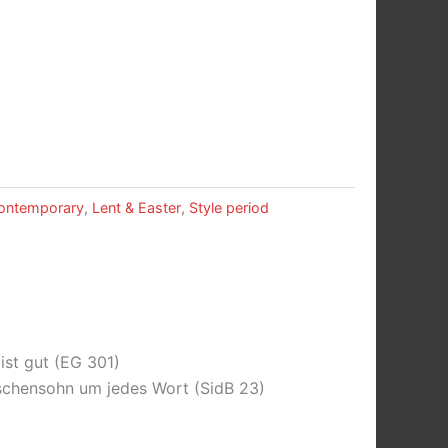
ontemporary
,
Lent & Easter
,
Style period
ist gut (EG 301)
nschensohn um jedes Wort (SidB 23)