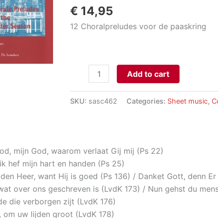
€
14,95
12 Choralpreludes voor de paaskring
12
Add to cart
Chorale
Preludes
SKU:
sasc462
Categories:
Sheet music
,
C
for
Easter
Season
aantal
God, mijn God, waarom verlaat Gij mij (Ps 22)
 ik hef mijn hart en handen (Ps 25)
 den Heer, want Hij is goed (Ps 136) / Danket Gott, denn Er 
 wat over ons geschreven is (LvdK 173) / Nun gehst du me
fde die verborgen zijt (LvdK 176)
, om uw lijden groot (LvdK 178)