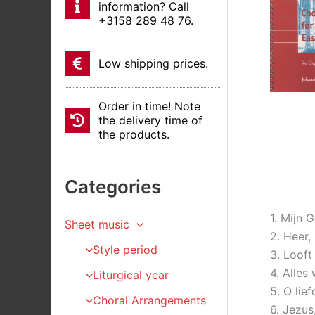
information? Call
+3158 289 48 76.
Low shipping prices.
Order in time! Note
the delivery time of
the products.
Categories
1. Mijn 
Sheet music
2. Heer,
Style period
3. Looft
4. Alles
Liturgical year
5. O lie
Choral Arrangements
6. Jezus