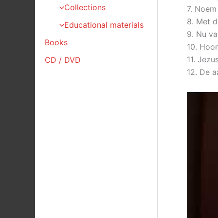
Collections
7. Noem 
8. Met d
Educational materials
9. Nu va
Books
10. Hoort
11. Jezu
CD / DVD
12. De a