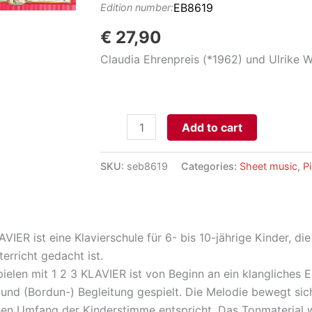
EB8619
Edition number:
€
27,90
Claudia Ehrenpreis (*1962) und Ulrike 
123
Add to cart
Klavier
-
SKU:
seb8619
Categories:
Sheet music
,
P
Klavierschule
für
2-
8
AVIER ist eine Klavierschule für 6- bis 10-jährige Kinder, d
Hände,
terricht gedacht ist.
Heft
pielen mit 1 2 3 KLAVIER ist von Beginn an ein klangliches 
1
und (Bordun-) Begleitung gespielt. Die Melodie bewegt sic
(mit
hen Umfang der Kinderstimme entspricht. Das Tonmaterial 