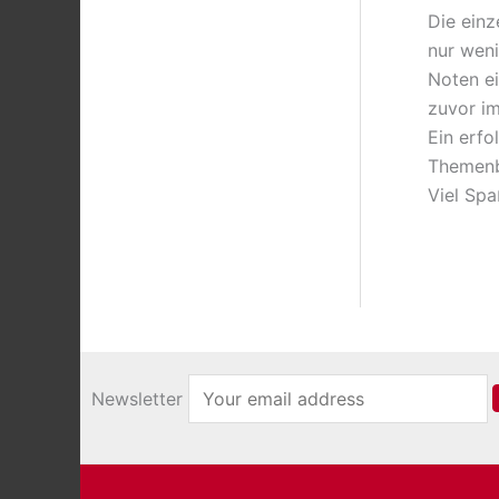
Die einz
nur weni
Noten ei
zuvor im
Ein erfo
Themenb
Viel Spa
Newsletter