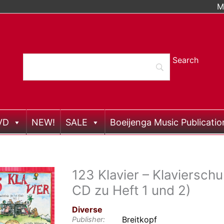
M
VD
NEW!
SALE
Boeijenga Music Publicatio
123 Klavier – Klavierschu
CD zu Heft 1 und 2)
Diverse
Breitkopf
Publisher: