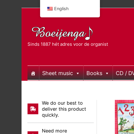
Skip
English
to
content
Sinds 1887 hét adres voor de organist
Sheet music
Books
CD / D
We do our best to
deliver this product
quickly.
Need more