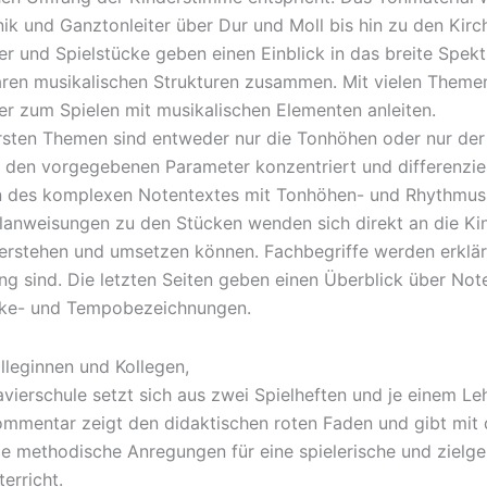
CD
ik und Ganztonleiter über Dur und Moll bis hin zu den Kirc
zu
er und Spielstücke geben einen Einblick in das breite Spekt
Heft
aren musikalischen Strukturen zusammen. Mit vielen Theme
1
er zum Spielen mit musikalischen Elementen anleiten.
und
rsten Themen sind entweder nur die Tonhöhen oder nur der 
2)
 den vorgegebenen Parameter konzentriert und differenzie
aantal
n des komplexen Notentextes mit Tonhöhen- und Rhythmusn
lanweisungen zu den Stücken wenden sich direkt an die Kind
verstehen und umsetzen können. Fachbegriffe werden erklärt
g sind. Die letzten Seiten geben einen Überblick über Not
rke- und Tempobezeichnungen.
lleginnen und Kollegen,
avierschule setzt sich aus zwei Spielheften und je einem
ommentar zeigt den didaktischen roten Faden und gibt mit
ige methodische Anregungen für eine spielerische und zielg
terricht.