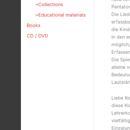
Collections
Pentaton
Die Lied
Educational materials
erfassb
Books
die Kind
CD / DVD
In den e
möglich,
Erfasse
Die Spie
alleine 
Bedeutun
Lautstä
Liebe Ko
diese Kl
Lehrerk
vielfält
Einzelun