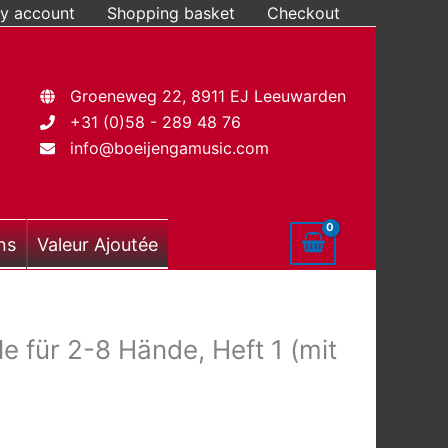
y account
Shopping basket
Checkout
Groeneweg 22, 8911 EJ Leeuwarden
+31 (0)58 - 289 48 76
info@boeijengamusic.com
ns
Valeur Ajoutée
le für 2-8 Hände, Heft 1 (mit