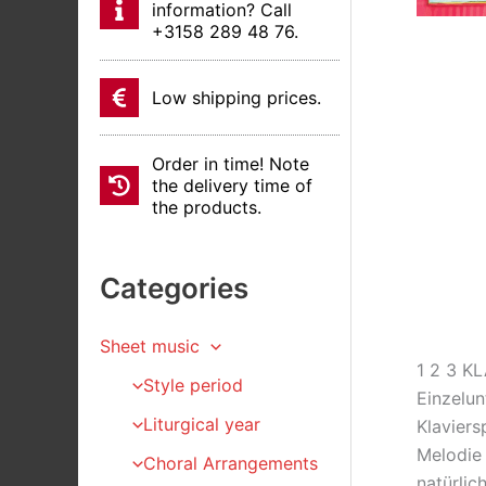
information? Call
+3158 289 48 76.
Low shipping prices.
Order in time! Note
the delivery time of
the products.
Categories
Sheet music
1 2 3 KL
Style period
Einzelun
Liturgical year
Klaviers
Melodie 
Choral Arrangements
natürlic