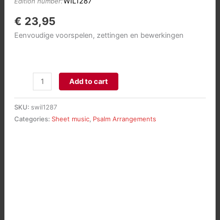
WIL1287
Edition number:
€
23,95
Eenvoudige voorspelen, zettingen en bewerkingen
150
Add to cart
Psalmen
voor
SKU:
swil1287
orgel
Categories:
Sheet music
,
Psalm Arrangements
manualiter
deel
14:
Psalm
131-
140
aantal