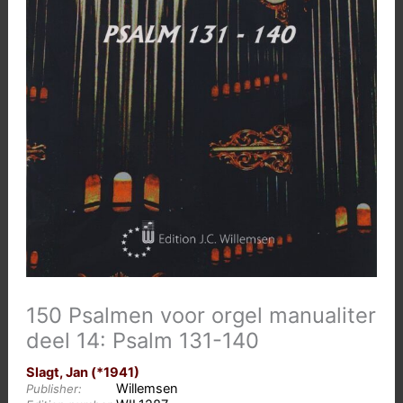
150 Psalmen voor orgel manualiter
deel 14: Psalm 131-140
Slagt, Jan (*1941)
Willemsen
Publisher: