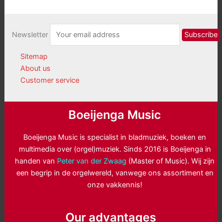
Newsletter
Sitemap
About us
Customer service
Boeijenga Music
Boeijenga Music is specialist in bladmuziek, boeken en
multimedia over (orgel)muziek. Sinds 2016 is Boeijenga in
handen van
Peter van der Zwaag
(Master of Music). Wij zijn
een begrip in de orgelwereld, vanwege ons assortiment en
onze vakkennis!
Our advantages