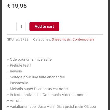
€
19,95
Album
Add to cart
d'Orgue
(12
SKU:
ssc8789
Categories:
Sheet music
,
Contemporary
pièces
en
styles
– Ode pour un anniversaire
différents)
– Prélude festif
aantal
– Rêverie
– Solfège pour une flûte enchantée
– Passacaille
– Melodia super Puer natus est nobis
– In festo nativitatis : Communio Viderunt omnes
– Amistad
– Variationen über Jesu Herz, Dich preist mein Glaube