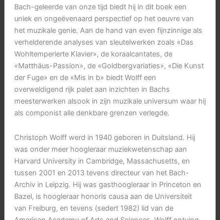
Bach-geleerde van onze tijd biedt hij in dit boek een
uniek en ongeëvenaard perspectief op het oeuvre van
het muzikale genie. Aan de hand van even fijnzinnige als
verhelderende analyses van sleutelwerken zoals «Das
Wohltemperierte Klavier», de koraalcantates, de
«Matthäus-Passion», de «Goldbergvariaties», «Die Kunst
der Fuge» en de «Mis in b» biedt Wolff een
overweldigend rijk palet aan inzichten in Bachs
meesterwerken alsook in zijn muzikale universum waar hij
als componist alle denkbare grenzen verlegde.
Christoph Wolff werd in 1940 geboren in Duitsland. Hij
was onder meer hoogleraar muziekwetenschap aan
Harvard University in Cambridge, Massachusetts, en
tussen 2001 en 2013 tevens directeur van het Bach-
Archiv in Leipzig. Hij was gasthoogleraar in Princeton en
Bazel, is hoogleraar honoris causa aan de Universiteit
van Freiburg, en tevens (sedert 1982) lid van de
American Academy of Arts and Sciences. Wolff ontving