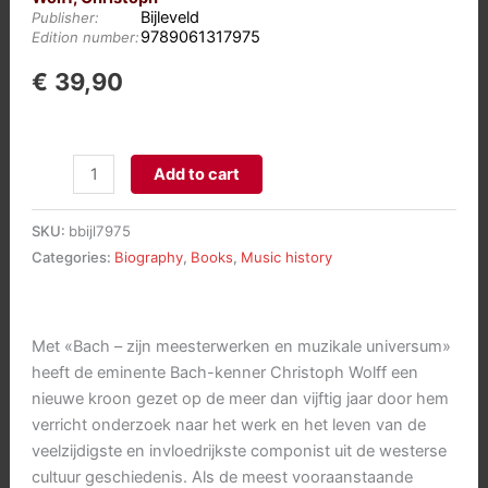
Bijleveld
Publisher:
9789061317975
Edition number:
€
39,90
Bach
Add to cart
-
zijn
SKU:
bbijl7975
meesterwerken
Categories:
Biography
,
Books
,
Music history
en
muzikale
universum
Met «Bach – zijn meesterwerken en muzikale universum»
aantal
heeft de eminente Bach-kenner Christoph Wolff een
nieuwe kroon gezet op de meer dan vijftig jaar door hem
verricht onderzoek naar het werk en het leven van de
veelzijdigste en invloedrijkste componist uit de westerse
cultuur geschiedenis. Als de meest vooraanstaande