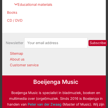
Educational materials
Books
CD / DVD
Newsletter
Sitemap
About us
Customer service
Boeijenga Music
Boeijenga Music is specialist in bladmuziek, boeken en
multimedia over (orgel)muziek. Sinds 2016 is Boeijenga in
handen van
Peter van der Zwaag
(Master of Music). Wij zijn