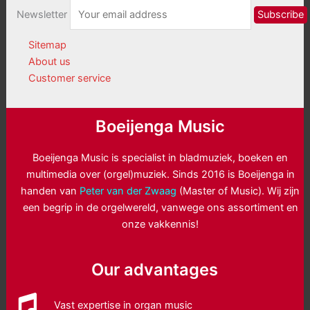
Newsletter
Sitemap
About us
Customer service
Boeijenga Music
Boeijenga Music is specialist in bladmuziek, boeken en
multimedia over (orgel)muziek. Sinds 2016 is Boeijenga in
handen van
Peter van der Zwaag
(Master of Music). Wij zijn
een begrip in de orgelwereld, vanwege ons assortiment en
onze vakkennis!
Our advantages
Vast expertise in organ music