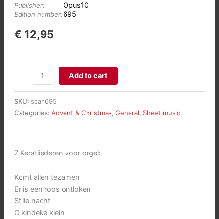
Opus10
Publisher:
695
Edition number:
€
12,95
Chants
Add to cart
de
Noël
SKU:
scan695
aantal
Categories:
Advent & Christmas
,
General
,
Sheet music
7 Kerstliederen voor orgel:
Komt allen tezamen
Er is een roos ontloken
Stille nacht
O kindeke klein