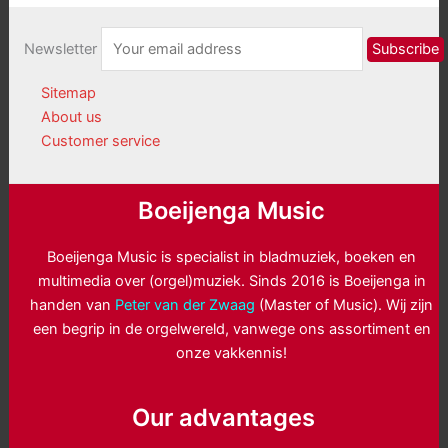
Newsletter
Sitemap
About us
Customer service
Boeijenga Music
Boeijenga Music is specialist in bladmuziek, boeken en
multimedia over (orgel)muziek. Sinds 2016 is Boeijenga in
handen van
Peter van der Zwaag
(Master of Music). Wij zijn
een begrip in de orgelwereld, vanwege ons assortiment en
onze vakkennis!
Our advantages