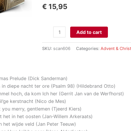
€
15,95
Ik
Add to cart
kniel
aan
SKU:
scan606
Categories:
Advent & Chri
Uwe
kribbe
neer,
deel
tmas Prelude (Dick Sanderman)
1
in diepe nacht ter ore (Psalm 98) (Hildebrand Otto)
aantal
el hoch, da kom Ich her (Gerrit Jan van de Werfhorst)
heil’ge kerstnacht (Nico de Mes)
 you merry, gentlemen (Tjeerd Kiers)
 het in het oosten (Jan-Willem Arkeraats)
n het wijde veld (Jan Peter Teeuw)