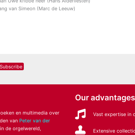
 aan Uwe kribbe neer (Hans Alderliesten)
ang van Simeon (Marc de Leeuw)
Our advantages
 boeken en multimedia over
Vast expertise in
anden van
Peter van der
 in de orgelwereld,
Extensive collecti