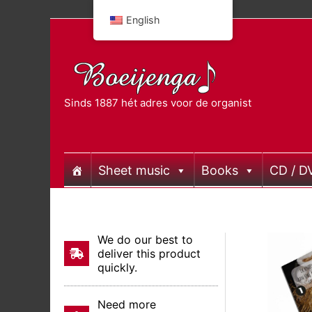
Skip
English
to
content
Sinds 1887 hét adres voor de organist
Sheet music
Books
CD / D
We do our best to
deliver this product
quickly.
Need more