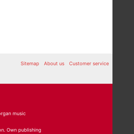
Sitemap
About us
Customer service
 organ music
on. Own publishing