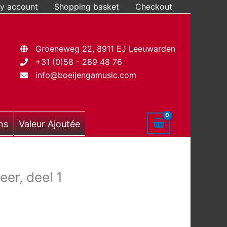
y account
Shopping basket
Checkout
Groeneweg 22, 8911 EJ Leeuwarden
+31 (0)58 - 289 48 76
info@boeijengamusic.com
ns
Valeur Ajoutée
eer, deel 1