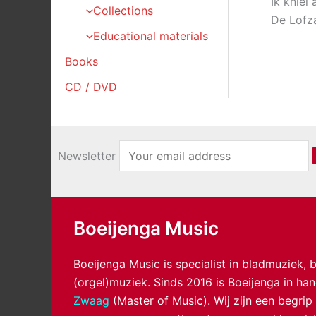
Ik kniel
Collections
De Lofz
Educational materials
Books
CD / DVD
Newsletter
Boeijenga Music
Boeijenga Music is specialist in bladmuziek,
(orgel)muziek. Sinds 2016 is Boeijenga in h
Zwaag
(Master of Music). Wij zijn een begrip