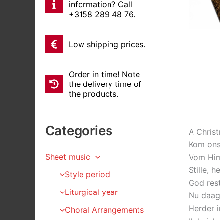
information? Call
+3158 289 48 76.
Low shipping prices.
Order in time! Note
the delivery time of
the products.
Categories
A Chris
Kom ons 
Sheet music
Vom Himm
Stille, 
Style period
God rest
Liturgical year
Nu daagt
Herder i
Choral Arrangements