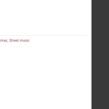
stmas
,
Sheet music