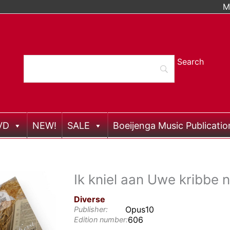
M
VD
NEW!
SALE
Boeijenga Music Publicatio
Ik kniel aan Uwe kribbe n
Diverse
Opus10
Publisher:
606
Edition number: