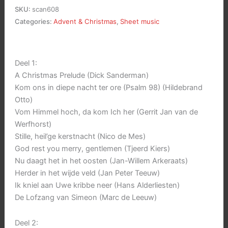
aan
SKU:
scan608
Uwe
Categories:
Advent & Christmas
,
Sheet music
kribbe
neer,
deel
Deel 1:
1+2
A Christmas Prelude (Dick Sanderman)
aantal
Kom ons in diepe nacht ter ore (Psalm 98) (Hildebrand
Otto)
Vom Himmel hoch, da kom Ich her (Gerrit Jan van de
Werfhorst)
Stille, heil’ge kerstnacht (Nico de Mes)
God rest you merry, gentlemen (Tjeerd Kiers)
Nu daagt het in het oosten (Jan-Willem Arkeraats)
Herder in het wijde veld (Jan Peter Teeuw)
Ik kniel aan Uwe kribbe neer (Hans Alderliesten)
De Lofzang van Simeon (Marc de Leeuw)
Deel 2: