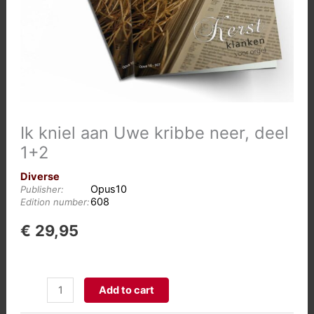
Ik kniel aan Uwe kribbe neer, deel
1+2
Diverse
Opus10
Publisher:
608
Edition number:
€
29,95
Ik
Add to cart
kniel