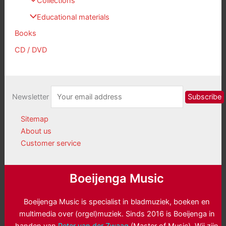
Collections
Educational materials
Books
CD / DVD
Newsletter
Sitemap
About us
Customer service
Boeijenga Music
Boeijenga Music is specialist in bladmuziek, boeken en
multimedia over (orgel)muziek. Sinds 2016 is Boeijenga in
handen van
Peter van der Zwaag
(Master of Music). Wij zijn