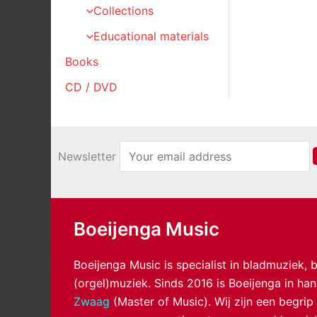
Collections
Educational materials
Books
CD / DVD
Newsletter
Boeijenga Music
Boeijenga Music is specialist in bladmuziek,
(orgel)muziek. Sinds 2016 is Boeijenga in h
Zwaag
(Master of Music). Wij zijn een begrip