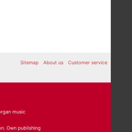
Sitemap
About us
Customer service
 organ music
on. Own publishing