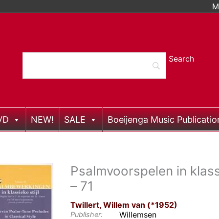
M
VD
NEW!
SALE
Boeijenga Music Publicatio
Psalmvoorspelen in klass
– 71
Twillert, Willem van (*1952)
Willemsen
Publisher: