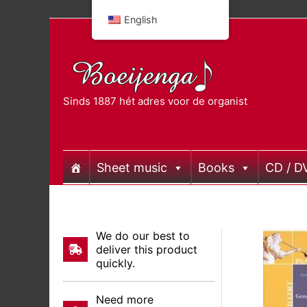
Skip
English
to
content
Sinds 1887 hét adres voor de organist
Sheet music
Books
CD / D
We do our best to
deliver this product
quickly.
Need more