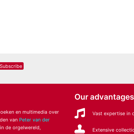
aantal
Our advantages
 boeken en multimedia over
Vast expertise in
anden van
Peter van der
 in de orgelwereld,
Extensive collecti