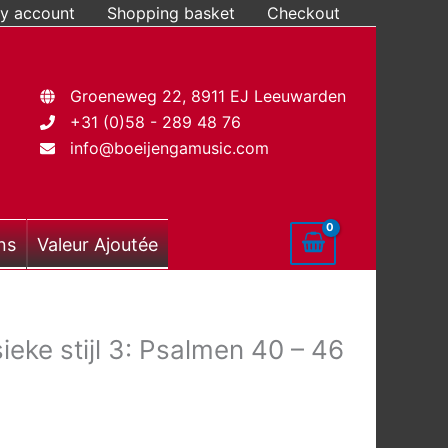
y account
Shopping basket
Checkout
Groeneweg 22, 8911 EJ Leeuwarden
+31 (0)58 - 289 48 76
info@boeijengamusic.com
ns
Valeur Ajoutée
ieke stijl 3: Psalmen 40 – 46