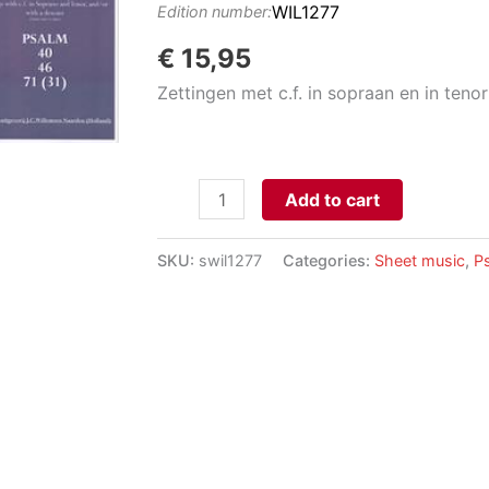
WIL1277
Edition number:
€
15,95
Zettingen met c.f. in sopraan en in ten
Psalmvoorspelen
Add to cart
in
klassieke
SKU:
swil1277
Categories:
Sheet music
,
P
stijl
3:
Psalmen
40
-
46
-
71