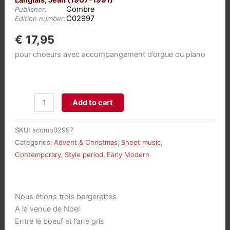
Langlais, Jean (1907-1991)
Combre
Publisher:
C02997
Edition number:
€
17,95
pour choeurs avec accompangement d’orgue ou piano
Sept
Add to cart
Noëls
Populaires
SKU:
scomp02997
Anciens
Categories:
Advent & Christmas
,
Sheet music
,
op.
Contemporary
,
Style period
,
Early Modern
116
aantal
Nous étions trois bergerettes
A la venue de Noel
Entre le boeuf et l’ane gris