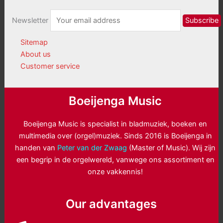
Newsletter
Sitemap
About us
Customer service
Boeijenga Music
Boeijenga Music is specialist in bladmuziek, boeken en
multimedia over (orgel)muziek. Sinds 2016 is Boeijenga in
handen van
Peter van der Zwaag
(Master of Music). Wij zijn
een begrip in de orgelwereld, vanwege ons assortiment en
onze vakkennis!
Our advantages