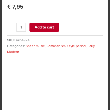
€
7,95
Variaties
Add to cart
&
fuga
SKU:
salb4924
over
Categories:
Sheet music
,
Romanticism
,
Style period
,
Early
een
Modern
thema
van
Purcell,
op.155
aantal