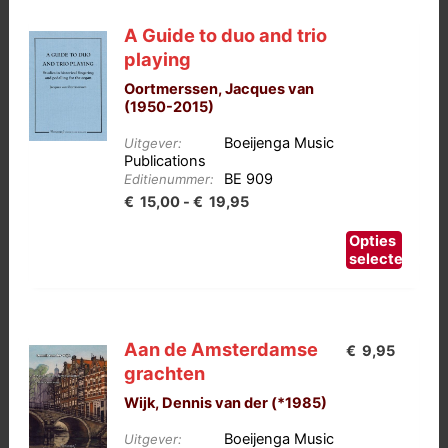
A Guide to duo and trio
playing
Oortmerssen, Jacques van
(1950-2015)
Boeijenga Music
Uitgever:
Publications
BE 909
Editienummer:
Prijsklasse:
€
15,00
-
€
19,95
€15,00
Dit
Opties
tot
product
selecteren
heeft
€19,95
meerdere
variaties.
Aan de Amsterdamse
€
9,95
Deze
grachten
optie
Wijk, Dennis van der (*1985)
kan
gekozen
Boeijenga Music
Uitgever: