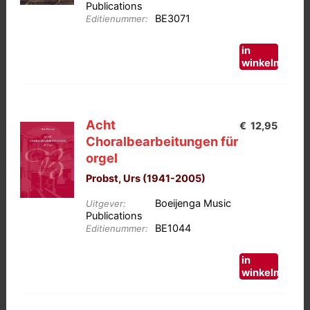
worden
Publications
BE3071
op
Editienummer:
de
in
productpagina
winkelmand
Acht
€
12,95
Choralbearbeitungen für
orgel
Probst, Urs (1941-2005)
Boeijenga Music
Uitgever:
Publications
BE1044
Editienummer:
in
winkelmand