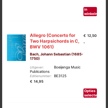
in
winkelmand
Allegro (Concerto for
€
12,50
Two Harpsichords in C,
-
BWV 1061)
Bach, Johann Sebastian (1685-
1750)
Boeijenga Music
Uitgever:
Publications
BE3125
Editienummer:
Prijsklasse:
€
14,95
€12,50
Dit
Opties
tot
product
selecteren
heeft
€14,95
meerdere