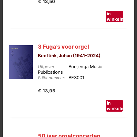
€
13,50
in
winkelmand
3 Fuga’s voor orgel
Beeftink, Johan (1941-2024)
Boeijenga Music
Uitgever:
Publications
BE3001
Editienummer:
€
13,95
in
winkelmand
50 jaar orgelconcerten