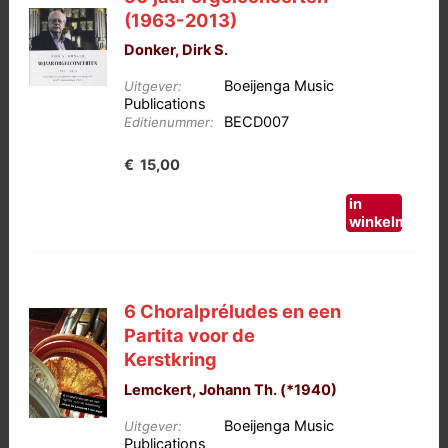
(1963-2013)
Donker, Dirk S.
Boeijenga Music
Uitgever:
Publications
BECD007
Editienummer:
€
15,00
in
winkelmand
6 Choralpréludes en een
Partita voor de
Kerstkring
Lemckert, Johann Th. (*1940)
Boeijenga Music
Uitgever:
Publications