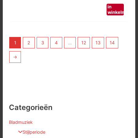
in
winkelmand
1
2
3
4
…
12
13
14
→
Categorieën
Bladmuziek
Stijlperiode