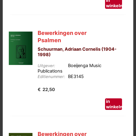
in
winkelmand
Bewerkingen over
Psalmen
Schuurman, Adriaan Cornelis (1904-
1998)
Boeijenga Music
Uitgever:
Publications
BE3145
Editienummer:
€
22,50
in
winkelmand
Bewerkingen over