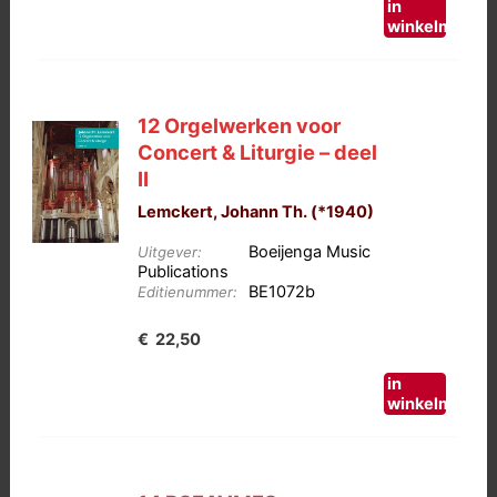
in
winkelmand
12 Orgelwerken voor
Concert & Liturgie – deel
II
Lemckert, Johann Th. (*1940)
Boeijenga Music
Uitgever:
Publications
BE1072b
Editienummer:
€
22,50
in
winkelmand