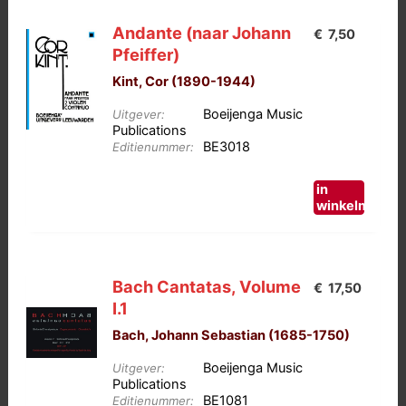
variaties.
Andante (naar Johann
€
7,50
Deze
Pfeiffer)
optie
Kint, Cor (1890-1944)
kan
gekozen
Boeijenga Music
Uitgever:
worden
Publications
BE3018
op
Editienummer:
de
in
productpagina
winkelmand
Bach Cantatas, Volume
€
17,50
I.1
Bach, Johann Sebastian (1685-1750)
Boeijenga Music
Uitgever:
Publications
BE1081
Editienummer: