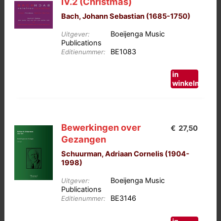
IV.2 (Christmas)
Bach, Johann Sebastian (1685-1750)
Boeijenga Music
Uitgever:
Publications
BE1083
Editienummer:
in
winkelmand
Bewerkingen over
€
27,50
Gezangen
Schuurman, Adriaan Cornelis (1904-
1998)
Boeijenga Music
Uitgever:
Publications
BE3146
Editienummer: