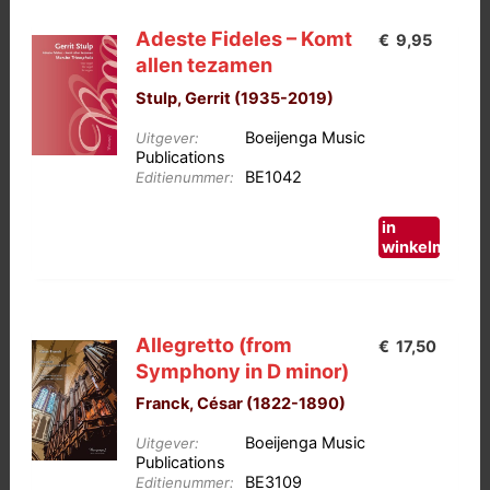
Adeste Fideles – Komt
€
9,95
allen tezamen
Stulp, Gerrit (1935-2019)
Boeijenga Music
Uitgever:
Publications
BE1042
Editienummer:
in
winkelmand
Allegretto (from
€
17,50
Symphony in D minor)
Franck, César (1822-1890)
Boeijenga Music
Uitgever:
Publications
BE3109
Editienummer: