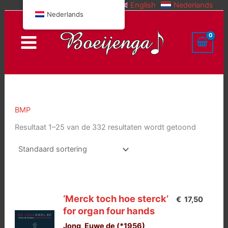
English
Nederlands
Doorgaan
Nederlands
naar
inhoud
BMP
Resultaat 1–25 van de 332 resultaten wordt getoond
‘Merck toch hoe sterck’
€
17,50
for organ four hands
Jong, Euwe de (*1956)