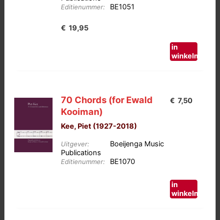
BE1051
Editienummer:
€
19,95
in
winkelmand
70 Chords (for Ewald
€
7,50
Kooiman)
Kee, Piet (1927-2018)
Boeijenga Music
Uitgever:
Publications
BE1070
Editienummer:
in
winkelmand