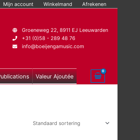
Mijn account
Winkelmand
Afrekenen
Groeneweg 22, 8911 EJ Leeuwarden
+31 (0)58 - 289 48 76
info@boeijengamusic.com
ublications
Valeur Ajoutée