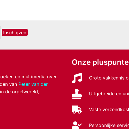
Onze pluspunt
 boeken en multimedia over
Grote vakkennis o
anden van
Peter van der
 in de orgelwereld,
Uitgebreide en uni
Vaste verzendkost
Persoonlijke servi