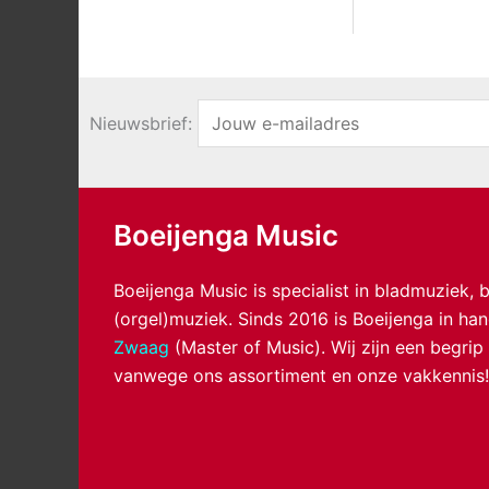
Nieuwsbrief:
Boeijenga Music
Boeijenga Music is specialist in bladmuziek,
(orgel)muziek. Sinds 2016 is Boeijenga in h
Zwaag
(Master of Music). Wij zijn een begrip
vanwege ons assortiment en onze vakkennis!