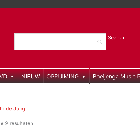
DVD
NIEUW
OPRUIMING
Boeijenga Music P
th de Jong
le 9 resultaten