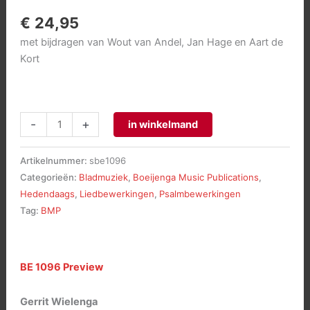
€
24,95
met bijdragen van Wout van Andel, Jan Hage en Aart de
Kort
14
-
+
in winkelmand
PSEAVMES
-
Artikelnummer:
sbe1096
Compositions
Categorieën:
Bladmuziek
,
Boeijenga Music Publications
,
for
Hedendaags
,
Liedbewerkingen
,
Psalmbewerkingen
Organ
Tag:
BMP
based
on
Gregorian
BE 1096 Preview
Hymns
aantal
Gerrit Wielenga