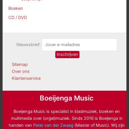
Boeken
CD / DVD
Nieuwsbrief:
Sitemap
Over ons
Klantenservice
Boeijenga Music
Boeijenga Music is specialist in bladmuziek, boeken en
multimedia over (orgel)muziek. Sinds 2016 is Boeijenga in
handen van
Peter van der Zwaag
(Master of Music). Wij zijn