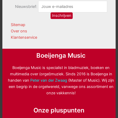
Nieuwsbrief:
Sitemap
Over ons
Klantenservice
Boeijenga Music
Boeijenga Music is specialist in bladmuziek, boeken en
multimedia over (orgel)muziek. Sinds 2016 is Boeijenga in
handen van
Peter van der Zwaag
(Master of Music). Wij zijn
een begrip in de orgelwereld, vanwege ons assortiment en
onze vakkennis!
Onze pluspunten