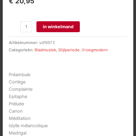
€
20,95
24
in winkelmand
Pieces
en
Artikelnummer:
sdf8972
style
Categorieën:
Bladmuziek
,
Stijlperiode
,
Vroegmodern
libre
op.31
vol.1
Préambule
aantal
Cortège
Complainte
Epitaphe
Prélude
Canon
Méditation
Idylle mélancolique
Madrigal