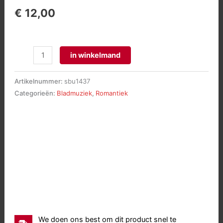
€
12,00
24
in winkelmand
Präludien
op.
Artikelnummer:
sbu1437
60
Categorieën:
Bladmuziek
,
Romantiek
aantal
We doen ons best om dit product snel te