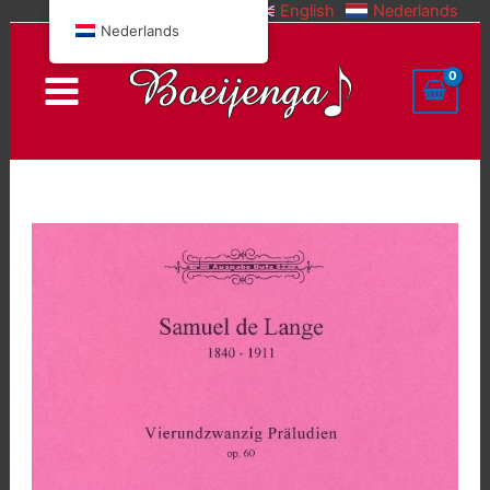
English
Nederlands
Doorgaan
Nederlands
naar
inhoud