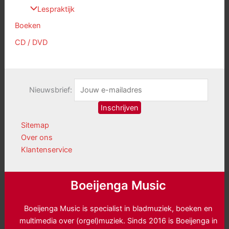
Lespraktijk
Boeken
CD / DVD
Nieuwsbrief:
Sitemap
Over ons
Klantenservice
Boeijenga Music
Boeijenga Music is specialist in bladmuziek, boeken en
multimedia over (orgel)muziek. Sinds 2016 is Boeijenga in