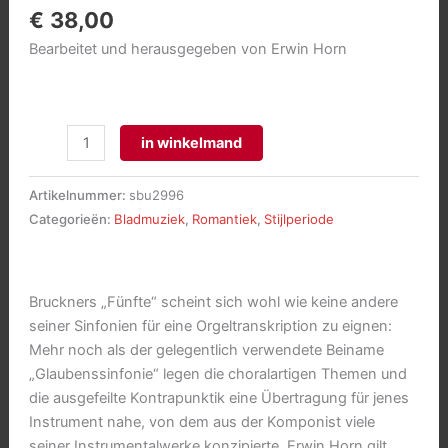
€
38,00
Bearbeitet und herausgegeben von Erwin Horn
5.
in winkelmand
Symphonie
für
Artikelnummer:
sbu2996
Orgel
Categorieën:
Bladmuziek
,
Romantiek
,
Stijlperiode
bearbeitet
aantal
Bruckners „Fünfte“ scheint sich wohl wie keine andere
seiner Sinfonien für eine Orgeltranskription zu eignen:
Mehr noch als der gelegentlich verwendete Beiname
„Glaubenssinfonie“ legen die choralartigen Themen und
die ausgefeilte Kontrapunktik eine Übertragung für jenes
Instrument nahe, von dem aus der Komponist viele
seiner Instrumentalwerke konzipierte. Erwin Horn gilt