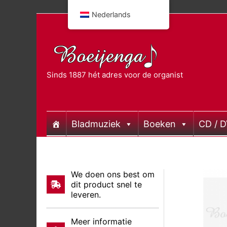
Doorgaan
Nederlands
naar
inhoud
Sinds 1887 hét adres voor de organist
Bladmuziek
Boeken
CD / 
We doen ons best om
dit product snel te
leveren.
Meer informatie