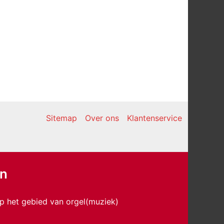
Sitemap
Over ons
Klantenservice
en
p het gebied van orgel(muziek)