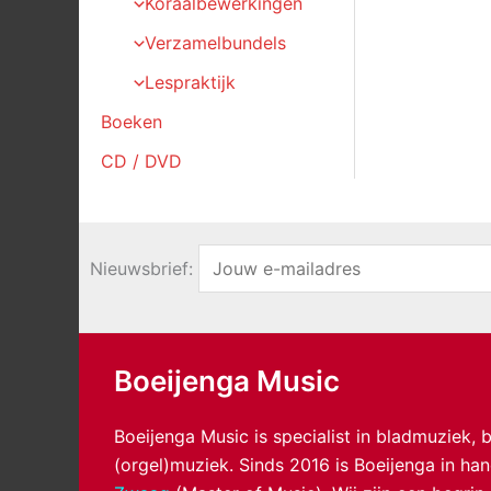
Koraalbewerkingen
Verzamelbundels
Lespraktijk
Boeken
CD / DVD
Nieuwsbrief:
Boeijenga Music
Boeijenga Music is specialist in bladmuziek,
(orgel)muziek. Sinds 2016 is Boeijenga in h