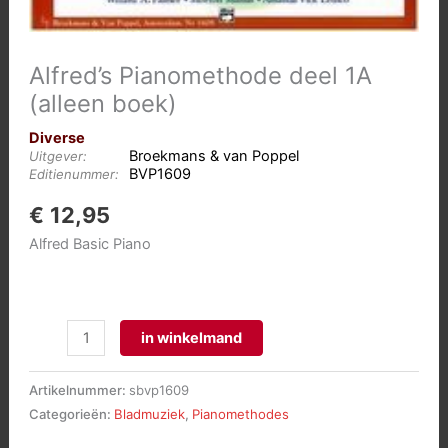
Alfred’s Pianomethode deel 1A
(alleen boek)
Diverse
Broekmans & van Poppel
Uitgever:
BVP1609
Editienummer:
€
12,95
Alfred Basic Piano
Alfred's
in winkelmand
Pianomethode
deel
Artikelnummer:
sbvp1609
1A
Categorieën:
Bladmuziek
,
Pianomethodes
(alleen