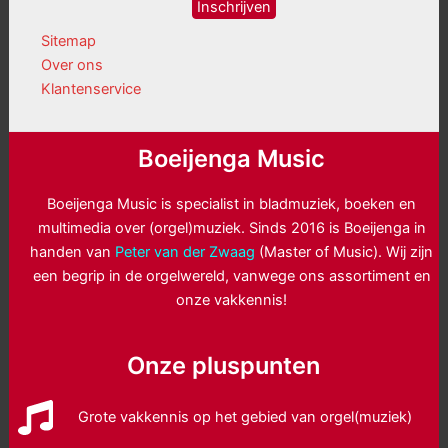
Sitemap
Over ons
Klantenservice
Boeijenga Music
Boeijenga Music is specialist in bladmuziek, boeken en
multimedia over (orgel)muziek. Sinds 2016 is Boeijenga in
handen van
Peter van der Zwaag
(Master of Music). Wij zijn
een begrip in de orgelwereld, vanwege ons assortiment en
onze vakkennis!
Onze pluspunten
Grote vakkennis op het gebied van orgel(muziek)