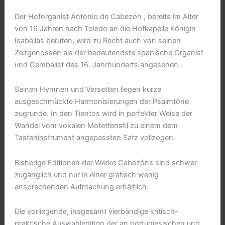
(complete)
Der Hoforganist Antonio de Cabezón , bereits im Alter
aantal
von 16 Jahren nach Toledo an die Hofkapelle Königin
Isabellas berufen, wird zu Recht auch von seinen
Zeitgenossen als der bedeutendste spanische Organist
und Cembalist des 16. Jahrhunderts angesehen.
Seinen Hymnen und Versetten liegen kurze
ausgeschmückte Harmonisierungen der Psalmtöne
zugrunde. In den Tientos wird in perfekter Weise der
Wandel vom vokalen Motettenstil zu einem dem
Tasteninstrument angepassten Satz vollzogen.
Bisherige Editionen der Werke Cabezóns sind schwer
zugänglich und nur in einer grafisch wenig
ansprechenden Aufmachung erhältlich.
Die vorliegende, insgesamt vierbändige kritisch-
praktische Auswahledition der an portugiesischen und