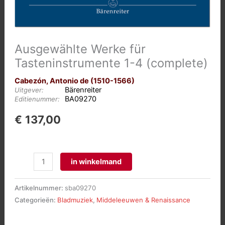
Ausgewählte Werke für
Tasteninstrumente 1-4 (complete)
Cabezón, Antonio de (1510-1566)
Bärenreiter
Uitgever:
BA09270
Editienummer:
€
137,00
Ausgewählte
in winkelmand
Werke
für
Artikelnummer:
sba09270
Tasteninstrumente
Categorieën:
Bladmuziek
,
Middeleeuwen & Renaissance
1-
4