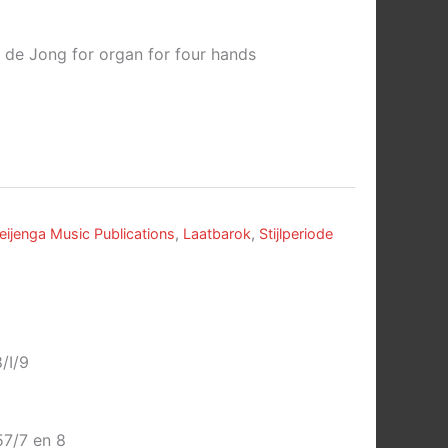
de Jong for organ for four hands
eijenga Music Publications
,
Laatbarok
,
Stijlperiode
/I/9
57/7 en 8