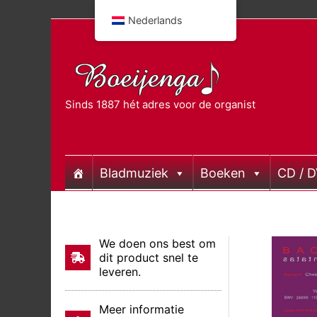
Doorgaan
Nederlands
naar
inhoud
Sinds 1887 hét adres voor de organist
Bladmuziek
Boeken
CD / 
We doen ons best om
dit product snel te
leveren.
Meer informatie