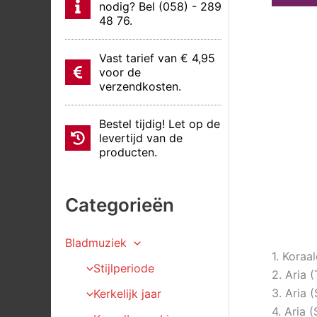
nodig? Bel (058) - 289
48 76.
Vast tarief van € 4,95
voor de
verzendkosten.
Bestel tijdig! Let op de
levertijd van de
producten.
Categorieën
Bladmuziek
1. Kora
Stijlperiode
2. Aria 
3. Aria 
Kerkelijk jaar
4. Aria 