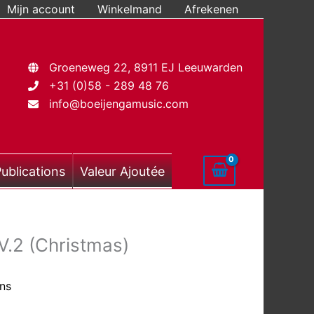
Mijn account
Winkelmand
Afrekenen
Groeneweg 22, 8911 EJ Leeuwarden
+31 (0)58 - 289 48 76
info@boeijengamusic.com
ublications
Valeur Ajoutée
V.2 (Christmas)
ons