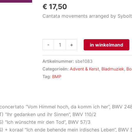
€
17,50
Cantata movements arranged by Sybolt 
Bach
-
+
in winkelmand
Cantatas,
Volume
Artikelnummer:
sbe1083
IV.2
Categorieën:
Advent & Kerst
,
Bladmuziek
,
Bo
(Christmas)
Tag:
BMP
aantal
alconcertato “Vom Himmel hoch, da komm ich her”, BWV 248
(T) “Ihr gedanken und ihr Sinnen”, BWV 110/2
(S) “Ich wünschte mir den Tod”, BWV 57/3
(S) + koraal “Ich ende behende mein irdisches Leben”, BWV 