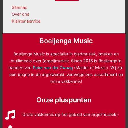
Sitemap
Over ons
Klantenservice
Boeijenga Music
Boeijenga Music is specialist in bladmuziek, boeken en
multimedia over (orgel)muziek. Sinds 2016 is Boeijenga in
handen van
Peter van der Zwaag
(Master of Music). Wij zijn
een begrip in de orgelwereld, vanwege ons assortiment en
onze vakkennis!
Onze pluspunten
Grote vakkennis op het gebied van orgel(muziek)