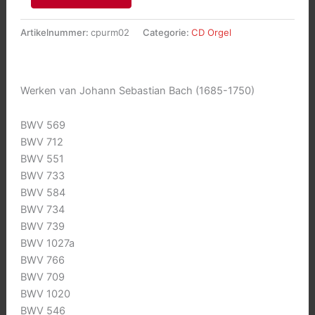
in
Purmerend
Artikelnummer:
cpurm02
Categorie:
CD Orgel
aantal
Werken van Johann Sebastian Bach (1685-1750)
BWV 569
BWV 712
BWV 551
BWV 733
BWV 584
BWV 734
BWV 739
BWV 1027a
BWV 766
BWV 709
BWV 1020
BWV 546