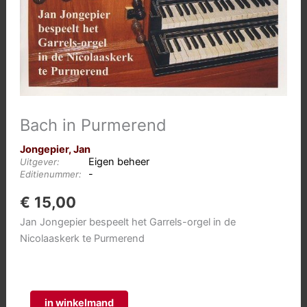
Bach in Purmerend
Jongepier, Jan
Eigen beheer
Uitgever:
-
Editienummer:
€
15,00
Jan Jongepier bespeelt het Garrels-orgel in de
Nicolaaskerk te Purmerend
Bach
in winkelmand