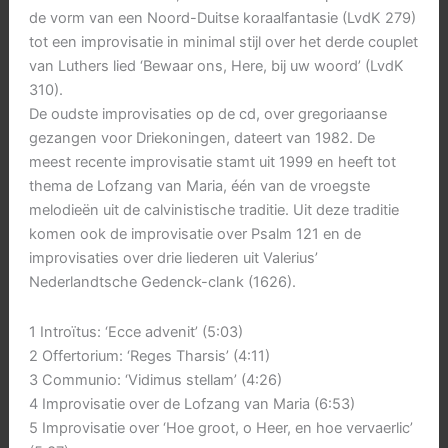
de vorm van een Noord-Duitse koraalfantasie (LvdK 279)
tot een improvisatie in minimal stijl over het derde couplet
van Luthers lied ‘Bewaar ons, Here, bij uw woord’ (LvdK
310).
De oudste improvisaties op de cd, over gregoriaanse
gezangen voor Driekoningen, dateert van 1982. De
meest recente improvisatie stamt uit 1999 en heeft tot
thema de Lofzang van Maria, één van de vroegste
melodieën uit de calvinistische traditie. Uit deze traditie
komen ook de improvisatie over Psalm 121 en de
improvisaties over drie liederen uit Valerius’
Nederlandtsche Gedenck-clank (1626).
1 Introïtus: ‘Ecce advenit’ (5:03)
2 Offertorium: ‘Reges Tharsis’ (4:11)
3 Communio: ‘Vidimus stellam’ (4:26)
4 Improvisatie over de Lofzang van Maria (6:53)
5 Improvisatie over ‘Hoe groot, o Heer, en hoe vervaerlic’