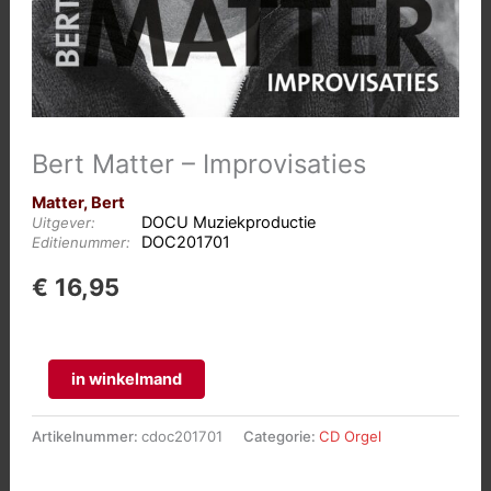
Bert Matter – Improvisaties
Matter, Bert
DOCU Muziekproductie
Uitgever:
DOC201701
Editienummer:
€
16,95
Bert
in winkelmand
Matter
-
Artikelnummer:
cdoc201701
Categorie:
CD Orgel
Improvisaties
aantal