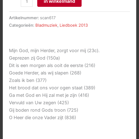
in winkelmand
bij
het
Artikelnummer:
scan617
nieuwe
Categorieën:
Bladmuziek
,
Liedboek 2013
Liedboek,
deel
2
Mijn God, mijn Herder, zorgt voor mij (23c).
aantal
Geprezen zij God (150a)
Dit is een morgen als ooit de eerste (216)
Goede Herder, als wij slapen (268)
Zoals ik ben (377)
Het brood dat ons voor ogen staat (389)
Ga met God en Hij zal met je zijn (416)
Vervuld van Uw zegen (425)
Gij boden rond Gods troon (725)
O Heer die onze Vader zijt (836)