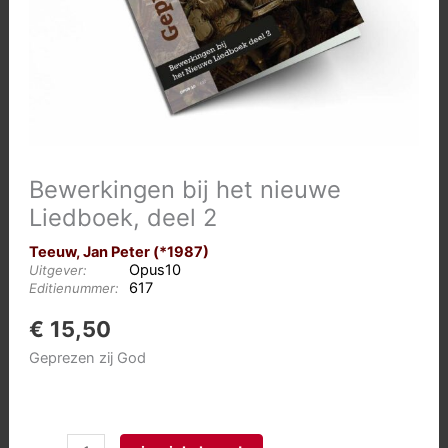
Bewerkingen bij het nieuwe
Liedboek, deel 2
Teeuw, Jan Peter (*1987)
Opus10
Uitgever:
617
Editienummer:
€
15,50
Geprezen zij God
Bewerkingen