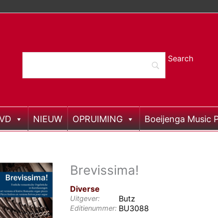
DVD
NIEUW
OPRUIMING
Boeijenga Music P
Brevissima!
Diverse
Butz
Uitgever:
BU3088
Editienummer: