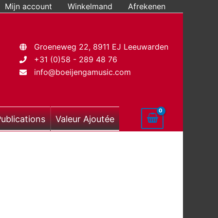
Mijn account
Winkelmand
Afrekenen
Groeneweg 22, 8911 EJ Leeuwarden
+31 (0)58 - 289 48 76
info@boeijengamusic.com
ublications
Valeur Ajoutée