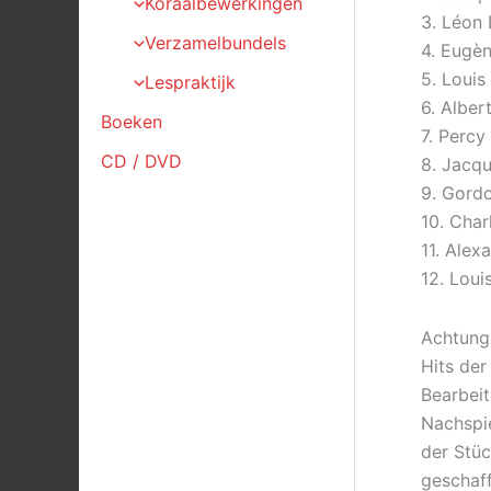
Koraalbewerkingen
3. Léon 
Verzamelbundels
4. Eugè
5. Louis
Lespraktijk
6. Alber
Boeken
7. Percy
CD / DVD
8. Jacqu
9. Gordo
10. Char
11. Alex
12. Loui
Achtung!
Hits der
Bearbeit
Nachspie
der Stüc
geschaff