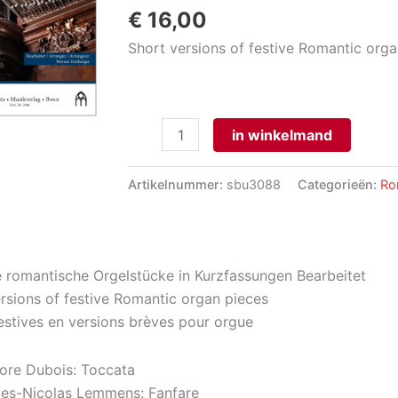
€
16,00
Short versions of festive Romantic orga
Brevissima!
in winkelmand
aantal
Artikelnummer:
sbu3088
Categorieën:
Ro
e romantische Orgelstücke in Kurzfassungen Bearbeitet
rsions of festive Romantic organ pieces
estives en versions brèves pour orgue
ore Dubois: Toccata
ues-Nicolas Lemmens: Fanfare