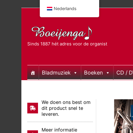
Doorgaan
Nederlands
naar
inhoud
Sinds 1887 hét adres voor de organist
Bladmuziek
Boeken
CD / 
We doen ons best om
dit product snel te
leveren.
Meer informatie