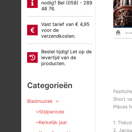
nodig? Bel (058) - 289
48 76.
Vast tarief van € 4,95
voor de
verzendkosten.
Bestel tijdig! Let op de
levertijd van de
producten.
Categorieën
Festlich
Short ve
Bladmuziek
Pièces f
Stijlperiode
Kerkelijk jaar
1. Théod
2. Jacq