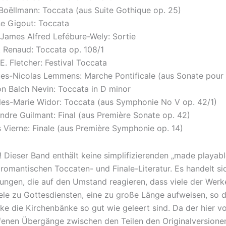
Boëllmann: Toccata (aus Suite Gothique op. 25)
ne Gigout: Toccata
 James Alfred Lefébure-Wely: Sortie
t Renaud: Toccata op. 108/1
 E. Fletcher: Festival Toccata
es-Nicolas Lemmens: Marche Pontificale (aus Sonate pour 
n Balch Nevin: Toccata in D minor
les-Marie Widor: Toccata (aus Symphonie No V op. 42/1)
andre Guilmant: Final (aus Première Sonate op. 42)
s Vierne: Finale (aus Première Symphonie op. 14)
 Dieser Band enthält keine simplifizierenden „made playa
 romantischen Toccaten- und Finale-Literatur. Es handelt si
ungen, die auf den Umstand reagieren, dass viele der Werk
le zu Gottesdiensten, eine zu große Länge aufweisen, so d
ke die Kirchenbänke so gut wie geleert sind. Da der hier v
enen Übergänge zwischen den Teilen den Originalversionen 