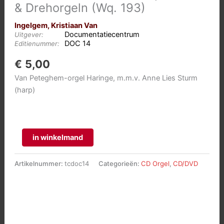
& Drehorgeln (Wq. 193)
Ingelgem, Kristiaan Van
Documentatiecentrum
Uitgever:
DOC 14
Editienummer:
€
5,00
Van Peteghem-orgel Haringe, m.m.v. Anne Lies Sturm
(harp)
C.P.E.
in winkelmand
Bach:
Stücke
Artikelnummer:
tcdoc14
Categorieën:
CD Orgel
,
CD/DVD
für
Spieluhren
&
Drehorgeln
(Wq.