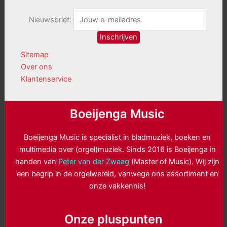
Nieuwsbrief:
Sitemap
Over ons
Klantenservice
Boeijenga Music
Boeijenga Music is specialist in bladmuziek, boeken en
multimedia over (orgel)muziek. Sinds 2016 is Boeijenga in
handen van
Peter van der Zwaag
(Master of Music). Wij zijn
een begrip in de orgelwereld, vanwege ons assortiment en
onze vakkennis!
Onze pluspunten