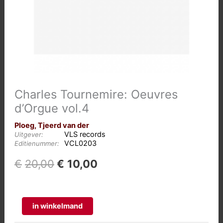
Charles Tournemire: Oeuvres
d’Orgue vol.4
Ploeg, Tjeerd van der
VLS records
Uitgever:
VCL0203
Editienummer:
Oorspronkelijke
Huidige
€
20,00
€
10,00
prijs
prijs
was:
is:
€20,00.
€10,00.
Charles
in winkelmand
Tournemire: