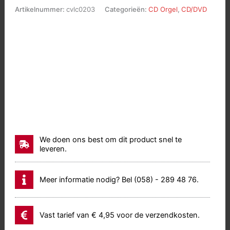
Oeuvres
Artikelnummer:
cvlc0203
Categorieën:
CD Orgel
,
CD/DVD
d'Orgue
vol.4
aantal
We doen ons best om dit product snel te
leveren.
Meer informatie nodig? Bel (058) - 289 48 76.
Vast tarief van € 4,95 voor de verzendkosten.