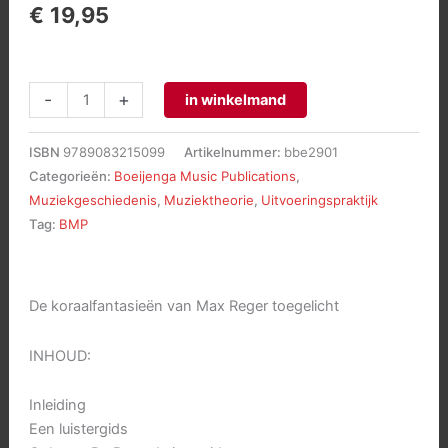
€
19,95
De
-
+
in winkelmand
Reger
Luistergids
ISBN
9789083215099
Artikelnummer:
bbe2901
aantal
Categorieën:
Boeijenga Music Publications
,
Muziekgeschiedenis
,
Muziektheorie
,
Uitvoeringspraktijk
Tag:
BMP
De koraalfantasieën van Max Reger toegelicht
INHOUD:
Inleiding
Een luistergids