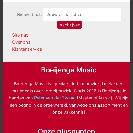
Nieuwsbrief:
Sitemap
Over ons
Klantenservice
Boeijenga Music
Boeijenga Music is specialist in bladmuziek, boeken en
multimedia over (orgel)muziek. Sinds 2016 is Boeijenga in
handen van
Peter van der Zwaag
(Master of Music). Wij zijn
een begrip in de orgelwereld, vanwege ons assortiment en
onze vakkennis!
Onze pluspunten