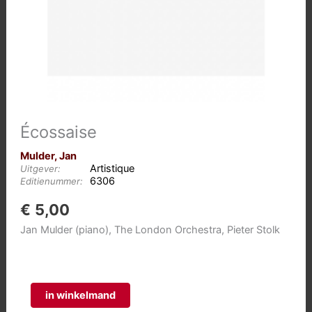
Écossaise
Mulder, Jan
Artistique
Uitgever:
6306
Editienummer:
€
5,00
Jan Mulder (piano), The London Orchestra, Pieter Stolk
Écossaise
in winkelmand
aantal