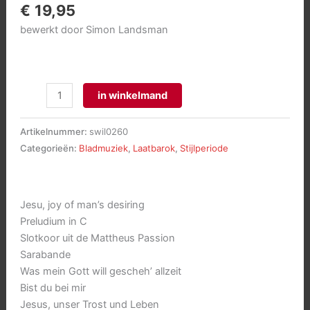
€
19,95
bewerkt door Simon Landsman
Harmoniumwerken
in winkelmand
aantal
Artikelnummer:
swil0260
Categorieën:
Bladmuziek
,
Laatbarok
,
Stijlperiode
Jesu, joy of man’s desiring
Preludium in C
Slotkoor uit de Mattheus Passion
Sarabande
Was mein Gott will gescheh’ allzeit
Bist du bei mir
Jesus, unser Trost und Leben