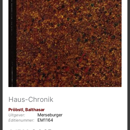
Haus-Chronik
Pröbstl, Balthasar
Merseburger
Uitgever:
EM1164
Editienummer: