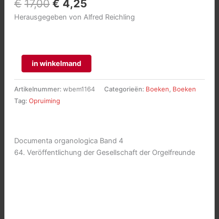
Oorspronkelijke
Huidige
€
17,00
€
4,25
prijs
prijs
Herausgegeben von Alfred Reichling
was:
is:
€17,00.
€4,25.
Haus-
in winkelmand
Chronik
aantal
Artikelnummer:
wbem1164
Categorieën:
Boeken
,
Boeken
Tag:
Opruiming
Documenta organologica Band 4
64. Veröffentlichung der Gesellschaft der Orgelfreunde