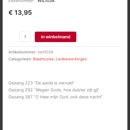
WIL1034
Editienummer:
€
13,95
Koraalbewerkingen
in winkelmand
uit
het
Artikelnummer:
swil1034
Liedboek
Categorieën:
Bladmuziek
,
Liedbewerkingen
voor
de
Kerken
Gezang 223 “De aarde is vervuld”
boek
Gezang 292 “Wegen Gods, hoe duister zijt gij”
5
Gezang 387 “O Heer mijn God, ook deze nacht”
aantal