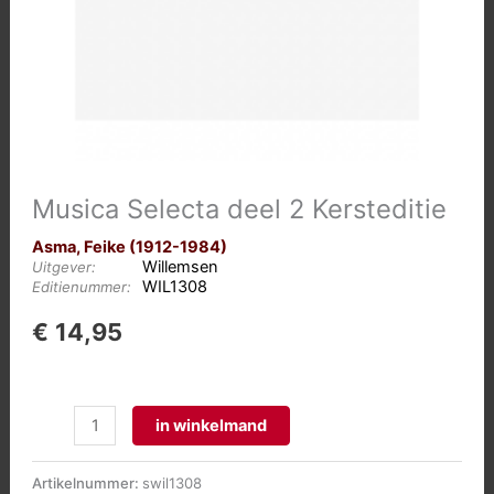
Musica Selecta deel 2 Kersteditie
Asma, Feike (1912-1984)
Willemsen
Uitgever:
WIL1308
Editienummer:
€
14,95
Musica
in winkelmand
Selecta
deel
Artikelnummer:
swil1308