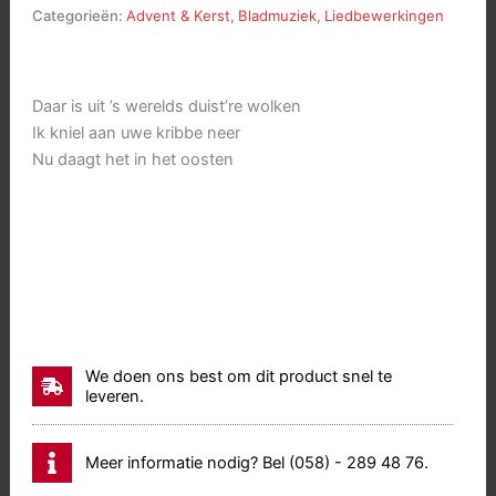
2
Categorieën:
Advent & Kerst
,
Bladmuziek
,
Liedbewerkingen
Kersteditie
aantal
Daar is uit ’s werelds duist’re wolken
Ik kniel aan uwe kribbe neer
Nu daagt het in het oosten
We doen ons best om dit product snel te
leveren.
Meer informatie nodig? Bel (058) - 289 48 76.