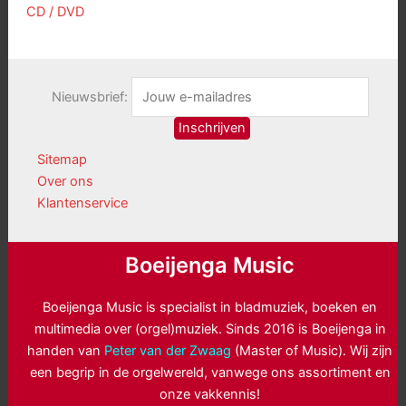
CD / DVD
Nieuwsbrief:
Sitemap
Over ons
Klantenservice
Boeijenga Music
Boeijenga Music is specialist in bladmuziek, boeken en
multimedia over (orgel)muziek. Sinds 2016 is Boeijenga in
handen van
Peter van der Zwaag
(Master of Music). Wij zijn
een begrip in de orgelwereld, vanwege ons assortiment en
onze vakkennis!