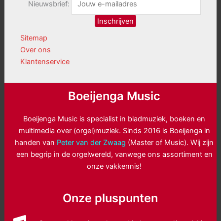
Nieuwsbrief:
Sitemap
Over ons
Klantenservice
Boeijenga Music
Boeijenga Music is specialist in bladmuziek, boeken en
multimedia over (orgel)muziek. Sinds 2016 is Boeijenga in
handen van
Peter van der Zwaag
(Master of Music). Wij zijn
een begrip in de orgelwereld, vanwege ons assortiment en
onze vakkennis!
Onze pluspunten