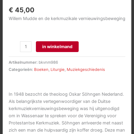
€
45,00
Willem Mudde en de kerkmuzikale vernieuwingsbeweging
Muziek
in winkelmand
als
Missie:
Artikelnummer:
bkvnm986
Een
Categorieën:
Boeken
,
Liturgie
,
Muziekgeschiedenis
luthers
geluid
in
In 1948 bezocht de theoloog Oskar Söhngen Nederland.
een
Als belangrijkste vertegenwoordiger van de Duitse
calvinistische
kerkmuziekvernieuwingsbeweging was hij uitgenodigd
wereld
om in Wassenaar te spreken voor de Vereniging voor
aantal
Protestantse Kerkmuziek. Söhngen arriveerde met naast
zich een man die hulpvaardig zijn koffer droeg. Deze man