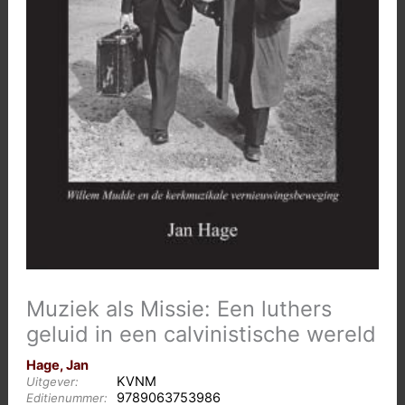
Muziek als Missie: Een luthers
geluid in een calvinistische wereld
Hage, Jan
KVNM
Uitgever:
9789063753986
Editienummer: