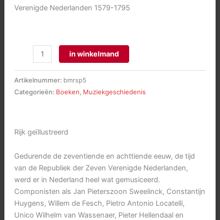
Verenigde Nederlanden 1579-1795
Muziek
in winkelmand
in
de
Artikelnummer:
bmrsp5
Republiek
Categorieën:
Boeken
,
Muziekgeschiedenis
aantal
Rijk geïllustreerd
Gedurende de zeventiende en achttiende eeuw, de tijd
van de Republiek der Zeven Verenigde Nederlanden,
werd er in Nederland heel wat gemusiceerd.
Componisten als Jan Pieterszoon Sweelinck, Constantijn
Huygens, Willem de Fesch, Pietro Antonio Locatelli,
Unico Wilhelm van Wassenaer, Pieter Hellendaal en